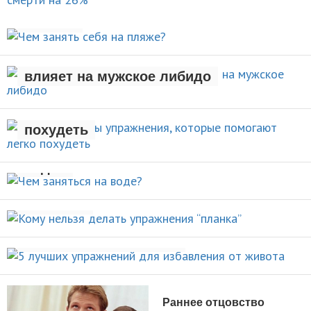
Чем занять себя на
НОВОСТИ
пляже?
Рождение ребенка негативно
АКТИВНЫЙ ОТДЫХ
влияет на мужское либидо
Стали известны упражнения,
которые помогают легко
НОВОСТИ
похудеть
Чем заняться на
НОВОСТИ
воде?
Кому нельзя делать упражнения
ВИДЫ СПОРТА
“планка”
5 лучших упражнений для
НОВОСТИ
избавления от живота
ПОХУДЕНИЕ
Раннее отцовство