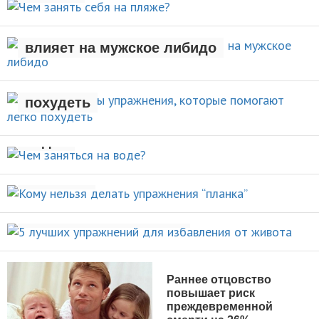
Рождение ребенка негативно
АКТИВНЫЙ ОТДЫХ
влияет на мужское либидо
Стали известны упражнения,
которые помогают легко
НОВОСТИ
похудеть
Чем заняться на
НОВОСТИ
воде?
Кому нельзя делать упражнения
ВИДЫ СПОРТА
“планка”
5 лучших упражнений для
НОВОСТИ
избавления от живота
ПОХУДЕНИЕ
Раннее отцовство
повышает риск
преждевременной