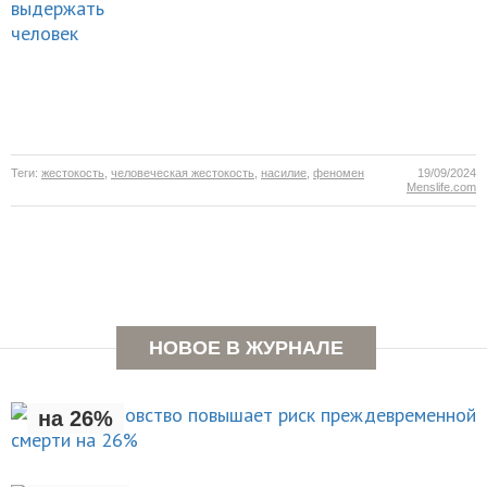
Теги:
жестокость
,
человеческая жестокость
,
насилие
,
феномен
19/09/2024
Menslife.com
Раннее отцовство повышает
НОВОЕ В ЖУРНАЛЕ
риск преждевременной смерти
на 26%
Чем занять себя на
НОВОСТИ
пляже?