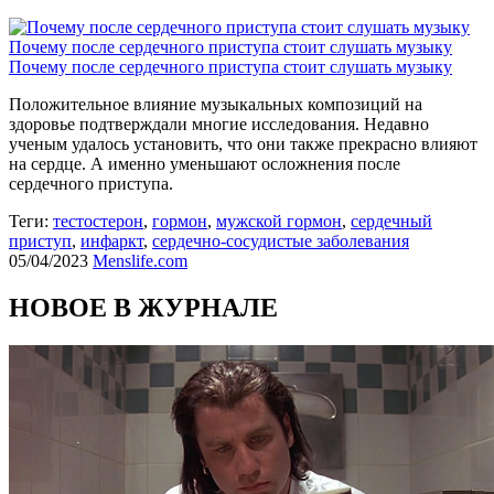
Почему после сердечного приступа стоит слушать музыку
Почему после сердечного приступа стоит слушать музыку
Положительное влияние музыкальных композиций на
здоровье подтверждали многие исследования. Недавно
ученым удалось установить, что они также прекрасно влияют
на сердце. А именно уменьшают осложнения после
сердечного приступа.
Теги:
тестостерон
,
гормон
,
мужской гормон
,
сердечный
приступ
,
инфаркт
,
сердечно-сосудистые заболевания
05/04/2023
Menslife.com
НОВОЕ В ЖУРНАЛЕ