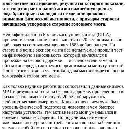
многолетнее исследование, результаты которого показали,
что спорт играет в нашей жизни важнейшую роль: у
людей, которые в молодости не уделяли должного
внимания физической активности, с приходом старости
начиналось ускоренное старение головного мозга.
Нейрофизиологи из Бостонского университета (США)
провели исследование длительностью в 20 лет, внимательно
наблюдая за состоянием здоровья 1583 добровольцев. На
старте и в конце эксперимента все испытуемые прошли тест
на физическую выносливость, который заключался в
пробежке на беговой дорожке — исследователи замерили
объем кислорода, сжигаемого организмом за минуту занятий.
После этого каждого участника ждала магнитно-резонансная
томография головного мозга.
Как только научные работники сопоставили данные снимков
МРТ и результаты теста на беговой дорожке, проведенного в
начале эксперимента и спустя 20 лет, обнаружилась
любопытная закономерность. Как оказалось, чем хуже был
уровень физической подготовки человека и чем быстрее
наступала усталость, тем активнее его мозг уменьшался в
объеме с началом старения. По подсчетам, снижение
максимального уровня потребления кислорода на 9 единиц
тянуло за собой потерю одного года жизни для головного