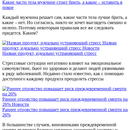
Какие части тела мужчине стоит брить, а какие – оставить в
покое
Каждый мужчина решает сам, какие части тела лучше брить, а
какие – нет. Но согласись, никто не хочет выглядеть смешно и
нелепо. Поэтому некоторым правилам все же следовать
придется. Каким?
Назван
продукт, идеально устраняющий стресс
Новости
Назван продукт, идеально устраняющий стресс
Стрессовые ситуации негативно влияют на эмоциональное
самочувствие, бьют по здоровью и делают людей уязвимыми
к ряду заболеваний. Недавно стало известно, как с помощью
доступного каждому продукта преодолеть стрессы
Раннее отцовство повышает риск преждевременной смерти на
26%
Новости
Раннее отцовство повышает риск преждевременной смерти на
26%
В большинстве случаев, виновниками преждевременной
смерти являются болезни сердечно-сосудистой системы и