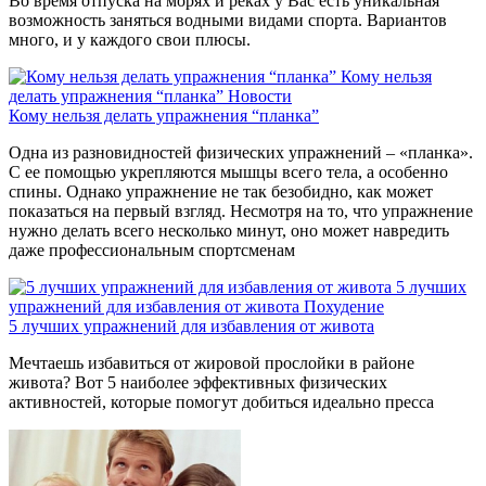
Во время отпуска на морях и реках у Вас есть уникальная
возможность заняться водными видами спорта. Вариантов
много, и у каждого свои плюсы.
Кому нельзя
делать упражнения “планка”
Новости
Кому нельзя делать упражнения “планка”
Одна из разновидностей физических упражнений – «планка».
С ее помощью укрепляются мышцы всего тела, а особенно
спины. Однако упражнение не так безобидно, как может
показаться на первый взгляд. Несмотря на то, что упражнение
нужно делать всего несколько минут, оно может навредить
даже профессиональным спортсменам
5 лучших
упражнений для избавления от живота
Похудение
5 лучших упражнений для избавления от живота
Мечтаешь избавиться от жировой прослойки в районе
живота? Вот 5 наиболее эффективных физических
активностей, которые помогут добиться идеально пресса