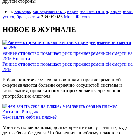
другой стороны
Теги:
карьера
,
карьерный рост
,
карьерная лестница
,
карьерный
успех
,
брак
,
семья
23/09/2025
Menslife.com
НОВОЕ В ЖУРНАЛЕ
Раннее отцовство повышает риск преждевременной смерти на
26%
Новости
Раннее отцовство повышает риск преждевременной смерти на
26%
В большинстве случаев, виновниками преждевременной
смерти являются болезни сердечно-сосудистой системы и
заболевания, провокатором которых является чрезмерное
употребление алкоголя
Чем занять себя на пляже?
Активный отдых
Чем занять себя на пляже?
Многие, попав на пляж, долгое время не могут решить, куда
деть себя от безделья. Чтобы решить проблему пляжного