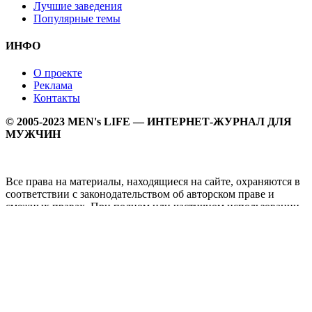
Лучшие заведения
Популярные темы
ИНФО
О проекте
Реклама
Контакты
© 2005-2023 MEN's LIFE — ИНТЕРНЕТ-ЖУРНАЛ ДЛЯ
МУЖЧИН
Все права на материалы, находящиеся на сайте, охраняются в
соответствии с законодательством об авторском праве и
смежных правах. При полном или частичном использовании
материалов прямая активная гипперссылка на
Мужской
журнал MEN's LIFE
обязательна.
MEN's LIFE - интернет-журнал для мужчин, который
заслуженно входит в ТОП лучших мужских журналов и
порталов. Ежедневно самое важное на самые волнующие
мужскую аудиторию темы - здоровый образ жизни, секс и
отношения, правила питания и диеты, фитнес и тренировки,