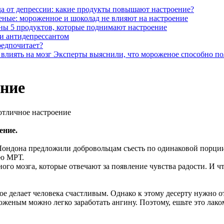
а от депрессии: какие продукты повышают настроение?
еные: мороженное и шоколад не влияют на настроение
ны 5 продуктов, которые поднимают настроение
и антидепрессантом
редпочитает?
Эксперты выяснили, что мороженое способно по
ние
 отличное настроение
ение.
Лондона предложили добровольцам съесть по одинаковой порции
ью МРТ.
ого мозга, которые отвечают за появление чувства радости. И чт
 делает человека счастливым. Однако к этому десерту нужно от
оженым можно легко заработать ангину. Поэтому, ешьте это лако