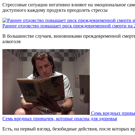
Стрессовые ситуации негативно влияют на эмоциональное само
доступного каждому продукта преодолеть стрессы
Раннее отцовство повышает риск преждевременной смерти на
В большинстве случаев, виновниками преждевременной смерти 
алкоголя
Семь вредных привыч
Семь вредных привычек, которые опасны для здоровья
Есть, на первый взгляд, безобидные действия, после которых вр