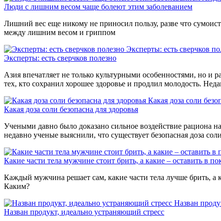
Люди с лишним весом чаще болеют этим заболеванием
Лишний вес еще никому не приносил пользу, разве что сумоиста
между лишним весом и гриппом
Эксперты: есть сверчков по
Эксперты: есть сверчков полезно
Азия впечатляет не только культурными особенностями, но и р
тех, кто сохранил хорошее здоровье и продлил молодость. Нед
Какая доза соли безо
Какая доза соли безопасна для здоровья
Учеными давно было доказано сильное воздействие рациона на 
недавно ученые выяснили, что существует безопасная доза сол
Какие части тела мужчине стоит брить, а какие – оставить в по
Каждый мужчина решает сам, какие части тела лучше брить, а к
Каким?
Назван проду
Назван продукт, идеально устраняющий стресс