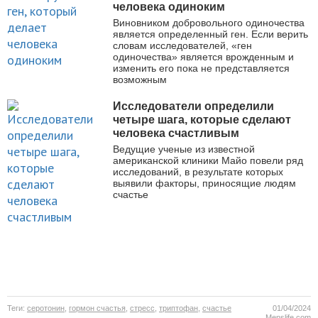
человека одиноким
Виновником добровольного одиночества
является определенный ген. Если верить
словам исследователей, «ген
одиночества» является врожденным и
изменить его пока не представляется
возможным
Исследователи определили
четыре шага, которые сделают
человека счастливым
Ведущие ученые из известной
американской клиники Майо повели ряд
исследований, в результате которых
выявили факторы, приносящие людям
счастье
Теги:
серотонин
,
гормон счастья
,
стресс
,
триптофан
,
счастье
01/04/2024
Menslife.com