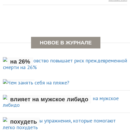
Раннее отцовство повышает
НОВОЕ В ЖУРНАЛЕ
риск преждевременной смерти
на 26%
Чем занять себя на
НОВОСТИ
пляже?
Рождение ребенка негативно
АКТИВНЫЙ ОТДЫХ
влияет на мужское либидо
Стали известны упражнения,
которые помогают легко
НОВОСТИ
похудеть
Чем заняться на