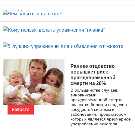
НОВОСТИ
воде?
Кому нельзя делать упражнения
ВИДЫ СПОРТА
“планка”
5 лучших упражнений для
НОВОСТИ
избавления от живота
ПОХУДЕНИЕ
Раннее отцовство
повышает риск
преждевременной
смерти на 26%
В большинстве случаев,
виновниками
преждевременной смерти
являются болезни сердечно-
сосудистой системы и
НОВОСТИ
заболевания, провокатором
которых является чрезмерное
употребление алкоголя