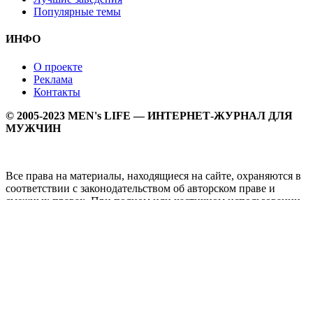
Популярные темы
ИНФО
О проекте
Реклама
Контакты
© 2005-2023 MEN's LIFE — ИНТЕРНЕТ-ЖУРНАЛ ДЛЯ
МУЖЧИН
Все права на материалы, находящиеся на сайте, охраняются в
соответствии с законодательством об авторском праве и
смежных правах. При полном или частичном использовании
материалов прямая активная гипперссылка на
Мужской
журнал MEN's LIFE
обязательна.
MEN's LIFE - интернет-журнал для мужчин, который
заслуженно входит в ТОП лучших мужских журналов и
порталов. Ежедневно самое важное на самые волнующие
мужскую аудиторию темы - здоровый образ жизни, секс и
отношения, правила питания и диеты, фитнес и тренировки,
мужская мода и мужской стиль, карьера и деньги, мужской