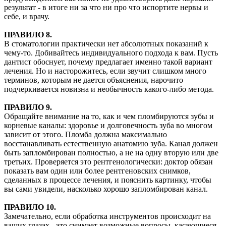
результат - в итоге ни за что ни про что испортите нервы и
себе, и врачу.
ПРАВИЛО 8.
В стоматологии практически нет абсолютных показаний к
чему-то. Добивайтесь индивидуального подхода к вам. Пусть
дантист обоснует, почему предлагает именно такой вариант
лечения. Но и насторожитесь, если звучит слишком много
терминов, которым не дается объяснения, нарочито
подчеркивается новизна и необычность какого-либо метода.
ПРАВИЛО 9.
Обращайте внимание на то, как и чем пломбируются зубы и
корневые каналы: здоровье и долговечность зуба во многом
зависит от этого. Пломба должна максимально
восстанавливать естественную анатомию зуба. Канал должен
быть запломбирован полностью, а не на одну вторую или две
третьих. Проверяется это рентгенологически: доктор обязан
показать вам один или более рентгеновских снимков,
сделанных в процессе лечения, и пояснить картинку, чтобы
вы сами увидели, насколько хорошо запломбирован канал.
ПРАВИЛО 10.
Замечательно, если обработка инструментов происходит на
ваших глазах - это снимает возможные вопросы, касающиеся