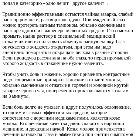
попал в категорию «одно лечит - другое калечит».
Традиционно эффективными остаются чайная заварка, слабый
раствор ромашки, раствор календулы. Поврежденный глаз
можно протереть ватным тампоном, обильно смоченным в
растворе одного из вышеперечисленных средств. Глаза можно
промыть, налив раствор в специальный медицинский
стаканчик или использовать обычную чайную чашку. Глаз
опускается в жидкость открытым, при этом им надо
энергично поморгать и повращать белком в разные стороны.
Если процедура рассчитана на оба глаза, то перед промывкой
второго жидкость в стаканчике нужно заменить.
Чтобы унять боль и жжение, хорошо применять контрастные
недолговременные припарки. Плоские ватные тампоны,
обильно смоченные и отжатые в горячей и холодной крутой
заварке черного чая, попеременно прикладываются к глазам
на 3 минуты.
Если боль долго не утихает, и вдруг получилось осложнение,
то одним из самых эффективных средств, которое
сопоставимо с дорогими медикаментами, является козье
молоко. Его лечебные качества давно славятся в народной
медицине, и доказаны наукой. Козье молоко применяется в
лечении катаракты глаза и эффективно при снятии симптомов