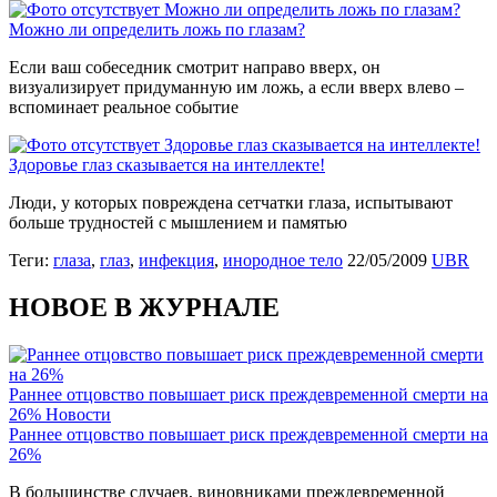
Можно ли определить ложь по глазам?
Можно ли определить ложь по глазам?
Если ваш собеседник смотрит направо вверх, он
визуализирует придуманную им ложь, а если вверх влево –
вспоминает реальное событие
Здоровье глаз сказывается на интеллекте!
Здоровье глаз сказывается на интеллекте!
Люди, у которых повреждена сетчатки глаза, испытывают
больше трудностей с мышлением и памятью
Теги:
глаза
,
глаз
,
инфекция
,
инородное тело
22/05/2009
UBR
НОВОЕ В ЖУРНАЛЕ
Раннее отцовство повышает риск преждевременной смерти на
26%
Новости
Раннее отцовство повышает риск преждевременной смерти на
26%
В большинстве случаев, виновниками преждевременной