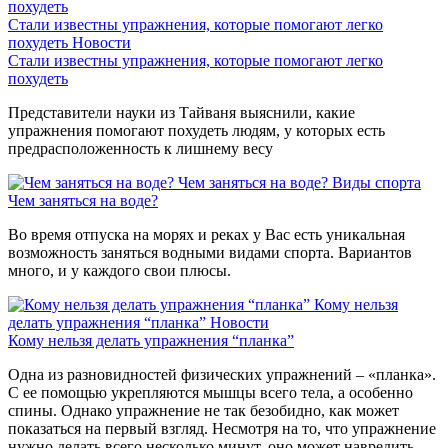
Стали известны упражнения, которые помогают легко
похудеть
Новости
Стали известны упражнения, которые помогают легко
похудеть
Представители науки из Тайваня выяснили, какие
упражнения помогают похудеть людям, у которых есть
предрасположенность к лишнему весу
Чем заняться на воде?
Виды спорта
Чем заняться на воде?
Во время отпуска на морях и реках у Вас есть уникальная
возможность заняться водными видами спорта. Вариантов
много, и у каждого свои плюсы.
Кому нельзя
делать упражнения “планка”
Новости
Кому нельзя делать упражнения “планка”
Одна из разновидностей физических упражнений – «планка».
С ее помощью укрепляются мышцы всего тела, а особенно
спины. Однако упражнение не так безобидно, как может
показаться на первый взгляд. Несмотря на то, что упражнение
нужно делать всего несколько минут, оно может навредить