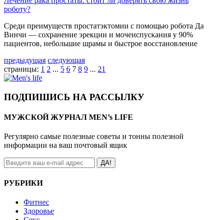
Лечение рака простаты: стоит ли доверять свою жизнь
роботу?
Среди преимуществ простатэктомии с помощью робота Да
Винчи — сохранение эрекции и мочеиспускания у 90%
пациентов, небольшие шрамы и быстрое восстановление
предыдущая
следующая
страницы:
1
2
...
5
6
7
8
9
...
21
ПОДПИШИСЬ НА РАССЫЛКУ
МУЖСКОЙ ЖУРНАЛ MEN’s LIFE
Регулярно самые полезные советы и тонны полезной
информации на ваш почтовый ящик
ДА!
РУБРИКИ
Фитнес
Здоровье
Секс