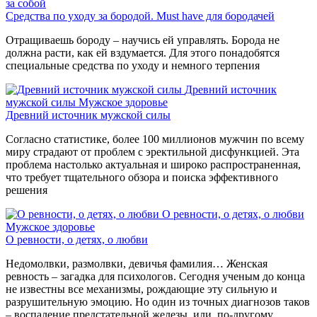
за собой
Средства по уходу за бородой. Must have для бородачей
Отращиваешь бороду – научись ей управлять. Борода не
должна расти, как ей вздумается. Для этого понадобятся
специальные средства по уходу и немного терпения
Древний источник
мужской силы
Мужское здоровье
Древний источник мужской силы
Согласно статистике, более 100 миллионов мужчин по всему
миру страдают от проблем с эректильной дисфункцией. Эта
проблема настолько актуальная и широко распространенная,
что требует тщательного обзора и поиска эффективного
решения
О ревности, о детях, о любви
Мужское здоровье
О ревности, о детях, о любви
Недомолвки, размолвки, девичья фамилия… Женская
ревность – загадка для психологов. Сегодня ученым до конца
не известны все механизмы, рождающие эту сильную и
разрушительную эмоцию. Но один из точных диагнозов таков
– воспаление предстательной железы, или, по-другому,