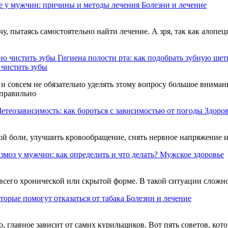
 у мужчин: причины и методы лечения
Болезни и лечение
у, пытаясь самостоятельно найти лечение. А зря, так как алоп
Гигиена полости рта: как подобрать зубную щет
 чистить зубы
, и совсем не обязательно уделять этому вопросу большое вниман
еправильно
етеозависимость: как бороться с зависимостью от погоды
Здоро
ой боли, улучшить кровообращение, снять нервное напряжение и 
змоз у мужчин: как определить и что делать?
Мужское здоровье
сего хронической или скрытой форме. В такой ситуации сложно
оторые помогут отказаться от табака
Болезни и лечение
, главное зависит от самих курильщиков. Вот пять советов, кот