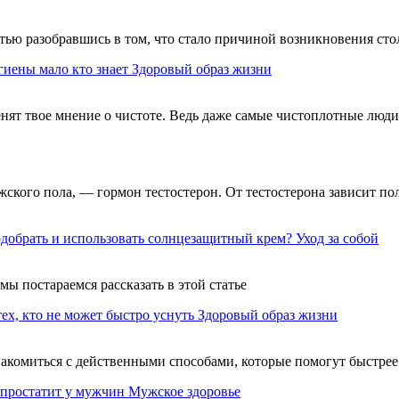
тью разобравшись в том, что стало причиной возникновения сто
гиены мало кто знает
Здоровый образ жизни
ят твое мнение о чистоте. Ведь даже самые чистоплотные люди м
ского пола, — гормон тестостерон. От тестостерона зависит пол
добрать и использовать солнцезащитный крем?
Уход за собой
ы постараемся рассказать в этой статье
тех, кто не может быстро уснуть
Здоровый образ жизни
накомиться с действенными способами, которые помогут быстрее
простатит у мужчин
Мужское здоровье