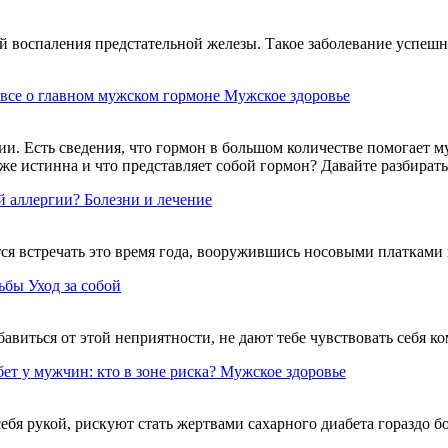
ой воспаления предстательной железы. Такое заболевание успешн
 все о главном мужском гормоне
Мужское здоровье
и. Есть сведения, что гормон в большом количестве помогает 
же истинна и что представляет собой гормон? Давайте разбирать
й аллергии?
Болезни и лечение
ится встречать это время года, вооружившись носовыми платками
рьбы
Уход за собой
авиться от этой неприятности, не дают тебе чувствовать себя к
ет у мужчин: кто в зоне риска?
Мужское здоровье
я рукой, рискуют стать жертвами сахарного диабета гораздо б