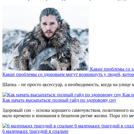
Какие проблемы со з
Какие проблемы со здоровьем могут возникнуть у людей, кото
Шапка – не просто аксессуар, а необходимость, когда на улице 
Как н
Как начать высыпаться: полный гайд по здоровому сну
Здоровый сон – основа хорошего самочувствия, позитивного н
мало времени и внимания в бешеном ритме жизни. Пора это ме
6 маленьких трагедий в спал
6 маленьких трагедий в спальне