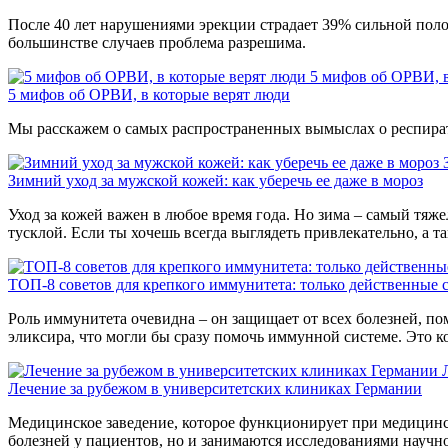
После 40 лет нарушениями эрекции страдает 39% сильной полов
большинстве случаев проблема разрешима.
5 мифов об ОРВИ, в
5 мифов об ОРВИ, в которые верят люди
Мы расскажем о самых распространенных вымыслах о респира
Зимний уход за мужской кожей: как уберечь ее даже в мороз
Уход за кожей важен в любое время года. Но зима – самый тяж
тусклой. Если ты хочешь всегда выглядеть привлекательно, а 
ТОП-8 советов для крепкого иммунитета: только действенные 
Роль иммунитета очевидна – он защищает от всех болезней, по
эликсира, что могли бы сразу помочь иммунной системе. Это к
Лечение за рубежом в университетских клиниках Германии
Медицинское заведение, которое функционирует при медицинск
болезней у пациентов, но и занимаются исследованиями научног