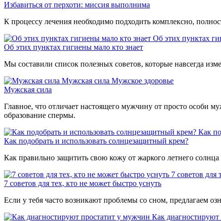
Избавиться от перхоти: миссия выполнима
К процессу лечения необходимо подходить комплексно, полнос
Об этих пунктах ги
Об этих пунктах гигиены мало кто знает
Мы составили список полезных советов, которые навсегда измен
Мужская сила
Мужское здоровье
Мужская сила
Главное, что отличает настоящего мужчину от просто особи муж
образование спермы.
Как по
Как подобрать и использовать солнцезащитный крем?
Как правильно защитить свою кожу от жаркого летнего солнца м
7 советов для 
7 советов для тех, кто не может быстро уснуть
Если у тебя часто возникают проблемы со сном, предлагаем оз
Как диагностируют 