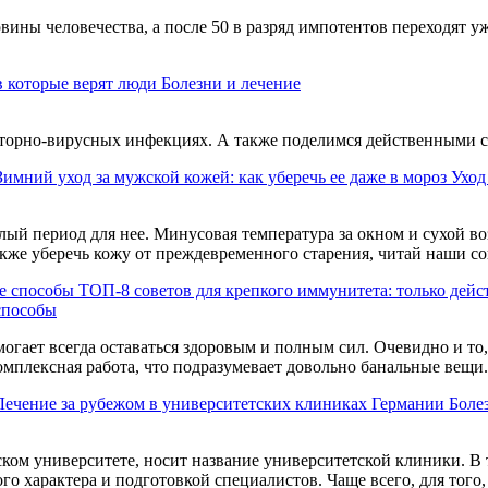
ины человечества, а после 50 в разряд импотентов переходят уж
 которые верят люди
Болезни и лечение
торно-вирусных инфекциях. А также поделимся действенными 
Зимний уход за мужской кожей: как уберечь ее даже в мороз
Уход
елый период для нее. Минусовая температура за окном и сухой 
также уберечь кожу от преждевременного старения, читай наши со
ТОП-8 советов для крепкого иммунитета: только дей
способы
могает всегда оставаться здоровым и полным сил. Очевидно и то
омплексная работа, что подразумевает довольно банальные вещи.
Лечение за рубежом в университетских клиниках Германии
Боле
ом университете, носит название университетской клиники. В т
о характера и подготовкой специалистов. Чаще всего, для того,