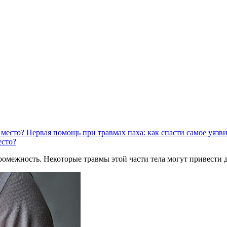
Первая помощь при травмах паха: как спасти самое уязв
есто?
промежность. Некоторые травмы этой части тела могут привести