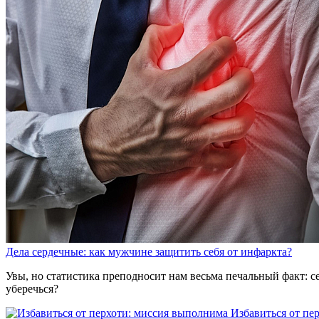
Дела сердечные: как мужчине защитить себя от инфаркта?
Увы, но статистика преподносит нам весьма печальный факт: с
уберечься?
Избавиться от пе