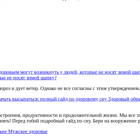
доровьем могут возникнуть у людей, которые не носят зимой ша
рые не носят зимой шапку?
мороз и дует ветер. Однако не все согласны с этим утверждением.
ачать высыпаться: полный гайд по здоровому сну
Здоровый обр
астроения, продуктивности и продолжительной жизни. Мы все эт
нять! Перед тобой подробный гайд по сну. Бери на вооружение 
ьне
Мужское здоровье