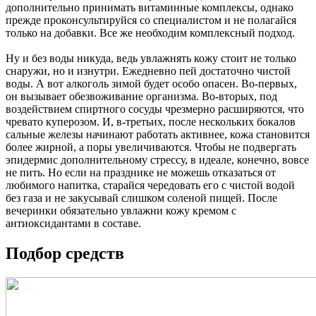
дополнительно принимать витаминные комплексы, однако
прежде проконсультируйся со специалистом и не полагайся
только на добавки. Все же необходим комплексный подход.
Ну и без воды никуда, ведь увлажнять кожу стоит не только
снаружи, но и изнутри. Ежедневно пей достаточно чистой
воды. А вот алкоголь зимой будет особо опасен. Во-первых,
он вызывает обезвоживание организма. Во-вторых, под
воздействием спиртного сосуды чрезмерно расширяются, что
чревато куперозом. И, в-третьих, после нескольких бокалов
сальные железы начинают работать активнее, кожа становится
более жирной, а поры увеличиваются. Чтобы не подвергать
эпидермис дополнительному стрессу, в идеале, конечно, вовсе
не пить. Но если на празднике не можешь отказаться от
любимого напитка, старайся чередовать его с чистой водой
без газа и не закусывай слишком соленой пищей. После
вечеринки обязательно увлажни кожу кремом с
антиоксидантами в составе.
Подбор средств