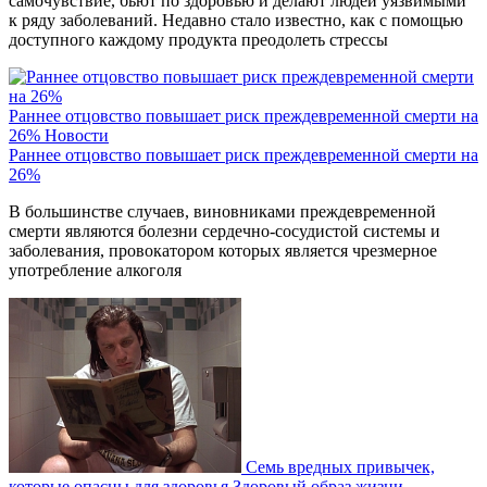
самочувствие, бьют по здоровью и делают людей уязвимыми
к ряду заболеваний. Недавно стало известно, как с помощью
доступного каждому продукта преодолеть стрессы
Раннее отцовство повышает риск преждевременной смерти на
26%
Новости
Раннее отцовство повышает риск преждевременной смерти на
26%
В большинстве случаев, виновниками преждевременной
смерти являются болезни сердечно-сосудистой системы и
заболевания, провокатором которых является чрезмерное
употребление алкоголя
Семь вредных привычек,
которые опасны для здоровья
Здоровый образ жизни