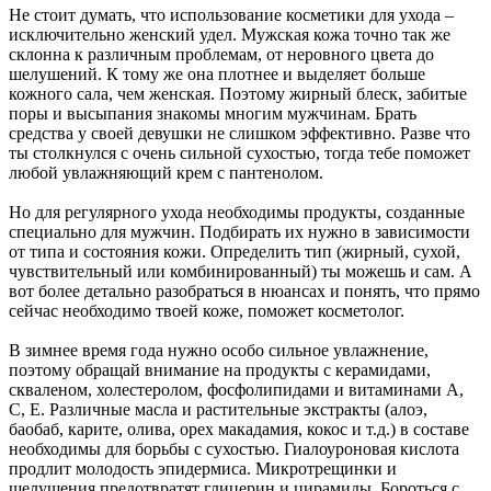
Не стоит думать, что использование косметики для ухода –
исключительно женский удел. Мужская кожа точно так же
склонна к различным проблемам, от неровного цвета до
шелушений. К тому же она плотнее и выделяет больше
кожного сала, чем женская. Поэтому жирный блеск, забитые
поры и высыпания знакомы многим мужчинам. Брать
средства у своей девушки не слишком эффективно. Разве что
ты столкнулся с очень сильной сухостью, тогда тебе поможет
любой увлажняющий крем с пантенолом.
Но для регулярного ухода необходимы продукты, созданные
специально для мужчин. Подбирать их нужно в зависимости
от типа и состояния кожи. Определить тип (жирный, сухой,
чувствительный или комбинированный) ты можешь и сам. А
вот более детально разобраться в нюансах и понять, что прямо
сейчас необходимо твоей коже, поможет косметолог.
В зимнее время года нужно особо сильное увлажнение,
поэтому обращай внимание на продукты с керамидами,
скваленом, холестеролом, фосфолипидами и витаминами А,
С, Е. Различные масла и растительные экстракты (алоэ,
баобаб, карите, олива, орех макадамия, кокос и т.д.) в составе
необходимы для борьбы с сухостью. Гиалоуроновая кислота
продлит молодость эпидермиса. Микротрещинки и
шелушения предотвратят глицерин и цирамиды. Бороться с