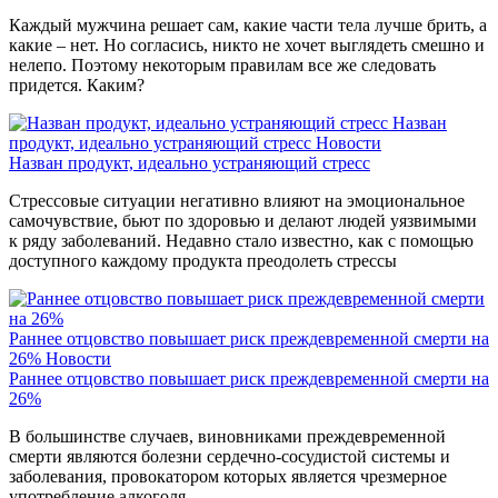
Каждый мужчина решает сам, какие части тела лучше брить, а
какие – нет. Но согласись, никто не хочет выглядеть смешно и
нелепо. Поэтому некоторым правилам все же следовать
придется. Каким?
Назван
продукт, идеально устраняющий стресс
Новости
Назван продукт, идеально устраняющий стресс
Стрессовые ситуации негативно влияют на эмоциональное
самочувствие, бьют по здоровью и делают людей уязвимыми
к ряду заболеваний. Недавно стало известно, как с помощью
доступного каждому продукта преодолеть стрессы
Раннее отцовство повышает риск преждевременной смерти на
26%
Новости
Раннее отцовство повышает риск преждевременной смерти на
26%
В большинстве случаев, виновниками преждевременной
смерти являются болезни сердечно-сосудистой системы и
заболевания, провокатором которых является чрезмерное
употребление алкоголя