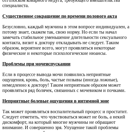
отголоском коварного недуга, требующего вмешательства
специалиста.
Существенное сокращение по времени полового акта
Безусловно, каждый мужчина в этом вопросе индивидуален, а
потому знает, скажем так, свою норму. Но если ты начал
замечать стабильное уменьшение длительности сексуального
контакта, визит к доктору откладывать не следует. Таким
образом, вероятнее всего, могут проявляться некоторые
физические и некоторые психологические нюансы.
Проблемы при мочеиспускании
Если в процессе вывода мочи появились неприятные
ощущения, кровь, боль, частые позывы (иногда ложные),
немедленно к доктору! Таким неприятным образом может
проявляться ряд болячек, связанных с мочевиком и почками.
Неприятные болевые ощущения в интимной зоне
Так может проявляться воспалительный процесс и простатит.
Следует отметить, что чувствоваться может не боль, а некий
дискомфорт, на который многие мужчины не обращают
внимание. И совершенно зря. Упущение такой проблемы