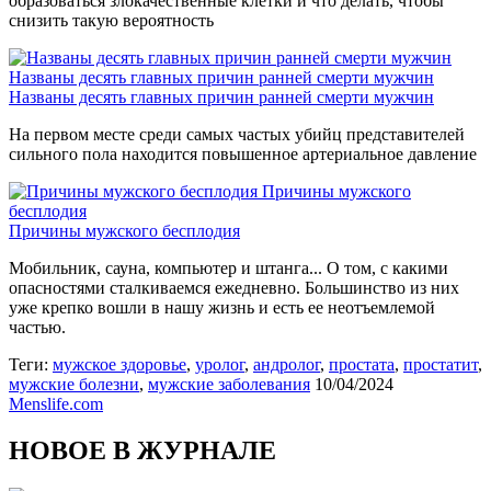
образоваться злокачественные клетки и что делать, чтобы
снизить такую вероятность
Названы десять главных причин ранней смерти мужчин
Названы десять главных причин ранней смерти мужчин
На первом месте среди самых частых убийц представителей
сильного пола находится повышенное артериальное давление
Причины мужского
бесплодия
Причины мужского бесплодия
Мобильник, сауна, компьютер и штанга... О том, с какими
опасностями сталкиваемся ежедневно. Большинство из них
уже крепко вошли в нашу жизнь и есть ее неотъемлемой
частью.
Теги:
мужское здоровье
,
уролог
,
андролог
,
простата
,
простатит
,
мужские болезни
,
мужские заболевания
10/04/2024
Menslife.com
НОВОЕ В ЖУРНАЛЕ