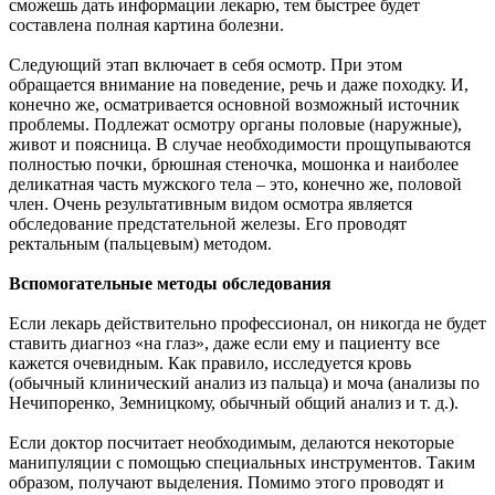
сможешь дать информации лекарю, тем быстрее будет
составлена полная картина болезни.
Следующий этап включает в себя осмотр. При этом
обращается внимание на поведение, речь и даже походку. И,
конечно же, осматривается основной возможный источник
проблемы. Подлежат осмотру органы половые (наружные),
живот и поясница. В случае необходимости прощупываются
полностью почки, брюшная стеночка, мошонка и наиболее
деликатная часть мужского тела – это, конечно же, половой
член. Очень результативным видом осмотра является
обследование предстательной железы. Его проводят
ректальным (пальцевым) методом.
Вспомогательные методы обследования
Если лекарь действительно профессионал, он никогда не будет
ставить диагноз «на глаз», даже если ему и пациенту все
кажется очевидным. Как правило, исследуется кровь
(обычный клинический анализ из пальца) и моча (анализы по
Нечипоренко, Земницкому, обычный общий анализ и т. д.).
Если доктор посчитает необходимым, делаются некоторые
манипуляции с помощью специальных инструментов. Таким
образом, получают выделения. Помимо этого проводят и