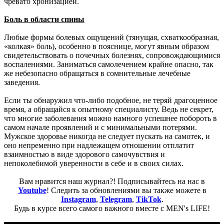
чревато хронизацией.
Боль в области спины
Любые формы болевых ощущений (тянущая, схваткообразная,
«колкая» боль), особенно в пояснице, могут явным образом
свидетельствовать о почечных болезнях, сопровождающимися
воспалениями. Заниматься самолечением крайне опасно, так
же небезопасно обращаться в сомнительные лечебные
заведения.
Если ты обнаружил что-либо подобное, не теряй драгоценное
время, а обращайся к опытному специалисту. Ведь не секрет,
что многие заболевания можно намного успешнее побороть в
самом начале проявлений и с минимальными потерями.
Мужское здоровье никогда не следует пускать на самотек, и
оно непременно при надлежащем отношении отплатит
взаимностью в виде здорового самочувствия и
непоколебимой уверенности в себе и в своих силах.
Вам нравится наш журнал?! Подписывайтесь на нас в
Youtube
! Следить за обновлениями вы также можете в
Instagram
,
Telegram
,
TikTok
.
Будь в курсе всего самого важного вместе с MEN's LIFE!