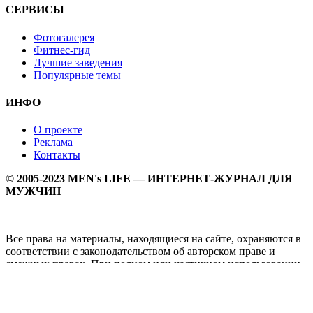
СЕРВИСЫ
Фотогалерея
Фитнес-гид
Лучшие заведения
Популярные темы
ИНФО
О проекте
Реклама
Контакты
© 2005-2023 MEN's LIFE — ИНТЕРНЕТ-ЖУРНАЛ ДЛЯ
МУЖЧИН
Все права на материалы, находящиеся на сайте, охраняются в
соответствии с законодательством об авторском праве и
смежных правах. При полном или частичном использовании
материалов прямая активная гипперссылка на
Мужской
журнал MEN's LIFE
обязательна.
MEN's LIFE - интернет-журнал для мужчин, который