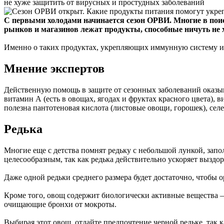
не хуже защитить от вирусных и простудных заболеваний
С первыми холодами начинается сезон ОРВИ. Многие в поиск
рынков и магазинов лежат продукты, способные ничуть не 
Именно о таких продуктах, укрепляющих иммунную систему и з
Мнение экспертов
Действенную помощь в защите от сезонных заболеваний оказы
витамин А (есть в овощах, ягодах и фруктах красного цвета), 
полезна пантотеновая кислота (листовые овощи, горошек), селе
Редька
Многие еще с детства помнят редьку с небольшой лункой, запо
целесообразным, так как редька действительно ускоряет выздор
Даже одной редьки среднего размера будет достаточно, чтобы
Кроме того, овощ содержит биологически активные вещества 
очищающие бронхи от мокроты.
Выбирая этот овощ, отдайте предпочтение черной редьке, так 