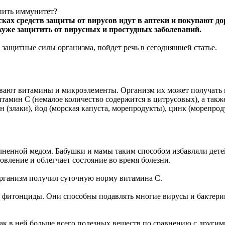
ах средств защиты от вирусов идут в аптеки и покупают дор
хуже защитить от вирусных и простудных заболеваний.
ащитные силы организма, пойдет речь в сегодняшней статье.
вают витамины и микроэлементы. Организм их может получать и
витамин С (немалое количество содержится в цитрусовых), а такж
н (злаки), йод (морская капуста, морепродукты), цинк (морепрод
лненной медом. Бабушки и мамы таким способом избавляли детей 
овление и облегчает состояние во время болезни.
 организм получил суточную норму витамина С.
– фитонциды. Они способны подавлять многие вирусы и бактери
как в ней больше всего полезных веществ по сравнению с другим