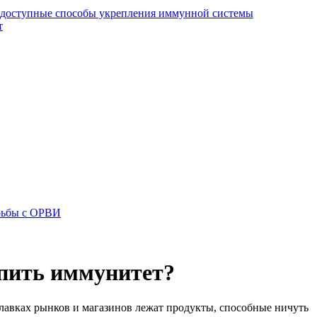
и доступные способы укрепления иммунной системы
т
орьбы с ОРВИ
епить иммунитет?
илавках рынков и магазинов лежат продукты, способные ничуть