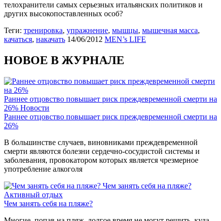
телохранители самых серьезных итальянских политиков и
других высокопоставленных особ?
Теги:
тренировка
,
упражнение
,
мышцы
,
мышечная масса
,
качаться
,
накачать
14/06/2012
MEN’s LIFE
НОВОЕ В ЖУРНАЛЕ
Раннее отцовство повышает риск преждевременной смерти на
26%
Новости
Раннее отцовство повышает риск преждевременной смерти на
26%
В большинстве случаев, виновниками преждевременной
смерти являются болезни сердечно-сосудистой системы и
заболевания, провокатором которых является чрезмерное
употребление алкоголя
Чем занять себя на пляже?
Активный отдых
Чем занять себя на пляже?
Многие, попав на пляж, долгое время не могут решить, куда