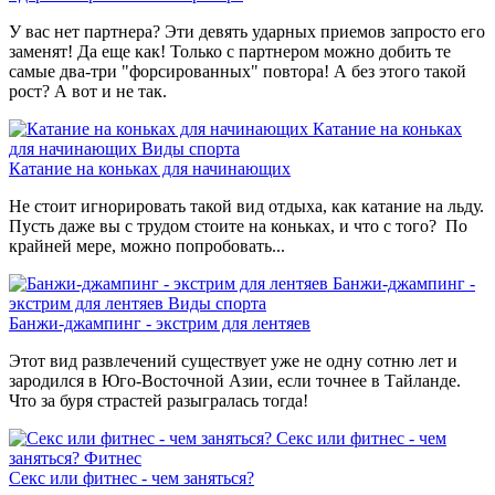
У вас нет партнера? Эти девять ударных приемов запросто его
заменят! Да еще как! Только с партнером можно добить те
самые два-три "форсированных" повтора! А без этого такой
рост? А вот и не так.
Катание на коньках
для начинающих
Виды спорта
Катание на коньках для начинающих
Не стоит игнорировать такой вид отдыха, как катание на льду.
Пусть даже вы с трудом стоите на коньках, и что с того? По
крайней мере, можно попробовать...
Банжи-джампинг -
экстрим для лентяев
Виды спорта
Банжи-джампинг - экстрим для лентяев
Этот вид развлечений существует уже не одну сотню лет и
зародился в Юго-Восточной Азии, если точнее в Тайланде.
Что за буря страстей разыгралась тогда!
Секс или фитнес - чем
заняться?
Фитнес
Секс или фитнес - чем заняться?