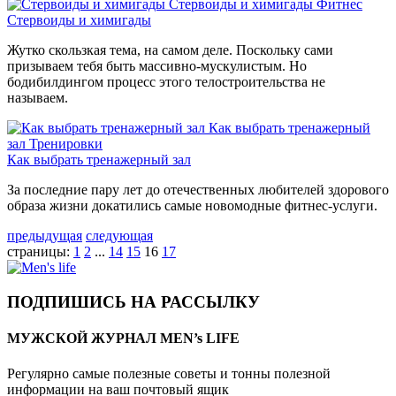
Стервоиды и химигады
Фитнес
Стервоиды и химигады
Жутко скользкая тема, на самом деле. Поскольку сами
призываем тебя быть массивно-мускулистым. Но
бодибилдингом процесс этого телостроительства не
называем.
Как выбрать тренажерный
зал
Тренировки
Как выбрать тренажерный зал
За последние пару лет до отечественных любителей здорового
образа жизни докатились самые новомодные фитнес-услуги.
предыдущая
следующая
страницы:
1
2
...
14
15
16
17
ПОДПИШИСЬ НА РАССЫЛКУ
МУЖСКОЙ ЖУРНАЛ MEN’s LIFE
Регулярно самые полезные советы и тонны полезной
информации на ваш почтовый ящик