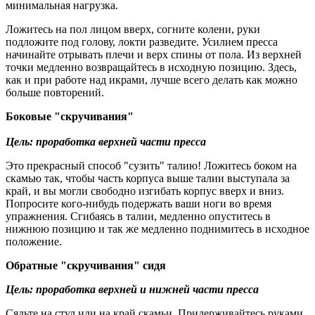
минимальная нагрузка.
Ложитесь на пол лицом вверх, согните колени, руки
подложите под голову, локти разведите. Усилием пресса
начинайте отрывать плечи и верх спины от пола. Из верхней
точки медленно возвращайтесь в исходную позицию. Здесь,
как и при работе над икрами, лучше всего делать как можно
больше повторений.
Боковые "скручивания"
Цель: проработка верхней части пресса
Это прекрасный способ "сузить" талию! Ложитесь боком на
скамью так, чтобы часть корпуса выше талии выступала за
край, и вы могли свободно изгибать корпус вверх и вниз.
Попросите кого-нибудь подержать ваши ноги во время
упражнения. Сгибаясь в талии, медленно опуститесь в
нижнюю позицию и так же медленно поднимитесь в исходное
положение.
Обратные "скручивания" сидя
Цель: проработка верхней и нижней части пресса
Сядьте на стул или на край скамьи. Придерживайтесь руками