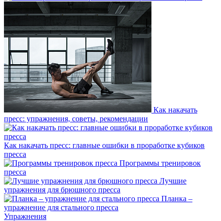
Как накачать
пресс: упражнения, советы, рекомендации
Как накачать пресс: главные ошибки в проработке кубиков
пресса
Программы тренировок
пресса
Лучшие
упражнения для брюшного пресса
Планка –
упражнение для стального пресса
Упражнения