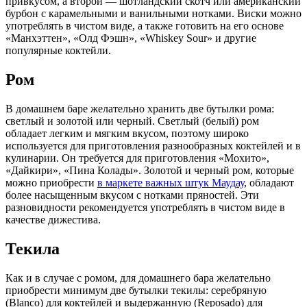
привкусом, а второй — шотландский скотч или американский
бурбон с карамельными и ванильными нотками. Виски можно
употреблять в чистом виде, а также готовить на его основе
«Манхэттен», «Олд Фэшн», «Whiskey Sour» и другие
популярные коктейли.
Ром
В домашнем баре желательно хранить две бутылки рома:
светлый и золотой или черный. Светлый (белый) ром
обладает легким и мягким вкусом, поэтому широко
используется для приготовления разнообразных коктейлей и в
кулинарии. Он требуется для приготовления «Мохито»,
«Дайкири», «Пина Колады». Золотой и черный ром, которые
можно приобрести
в маркете важных штук Маудау
, обладают
более насыщенным вкусом с нотками пряностей. Эти
разновидности рекомендуется употреблять в чистом виде в
качестве дижестива.
Текила
Как и в случае с ромом, для домашнего бара желательно
приобрести минимум две бутылки текилы: серебряную
(Blanco) для коктейлей и выдержанную (Reposado) для