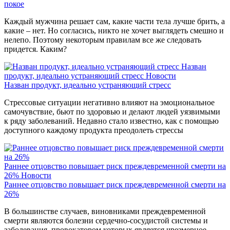
покое
Каждый мужчина решает сам, какие части тела лучше брить, а
какие – нет. Но согласись, никто не хочет выглядеть смешно и
нелепо. Поэтому некоторым правилам все же следовать
придется. Каким?
Назван
продукт, идеально устраняющий стресс
Новости
Назван продукт, идеально устраняющий стресс
Стрессовые ситуации негативно влияют на эмоциональное
самочувствие, бьют по здоровью и делают людей уязвимыми
к ряду заболеваний. Недавно стало известно, как с помощью
доступного каждому продукта преодолеть стрессы
Раннее отцовство повышает риск преждевременной смерти на
26%
Новости
Раннее отцовство повышает риск преждевременной смерти на
26%
В большинстве случаев, виновниками преждевременной
смерти являются болезни сердечно-сосудистой системы и
заболевания, провокатором которых является чрезмерное