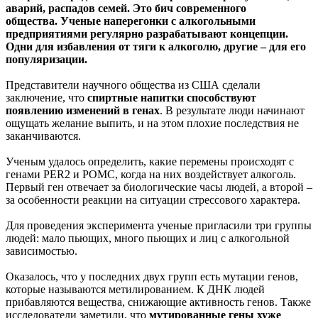
аварий, распадов семей. Это бич современного
общества.
Ученые наперегонки с алкогольными
предприятиями регулярно разрабатывают концепции.
Одни для избавления от тяги к алкоголю, другие – для его
популяризации.
Представители научного общества из США сделали
заключение, что
спиртные напитки способствуют
появлению изменений в генах
. В результате люди начинают
ощущать желание выпить, и на этом плохие последствия не
заканчиваются.
Ученым удалось определить, какие перемены происходят с
генами PER2 и POMC, когда на них воздействует алкоголь.
Первый ген отвечает за биологические часы людей, а второй –
за особенности реакции на ситуации стрессового характера.
Для проведения эксперимента ученые пригласили три группы
людей: мало пьющих, много пьющих и лиц с алкогольной
зависимостью.
Оказалось, что у последних двух групп есть мутации генов,
которые называются метилированием. К ДНК людей
прибавляются вещества, снижающие активность генов. Также
исследователи заметили, что
мутированные гены хуже