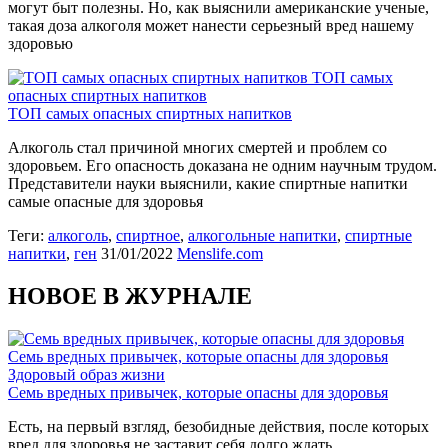
могут быт полезны. Но, как выяснили американские ученые,
такая доза алкоголя может нанести серьезный вред нашему
здоровью
ТОП самых
опасных спиртных напитков
ТОП самых опасных спиртных напитков
Алкоголь стал причиной многих смертей и проблем со
здоровьем. Его опасность доказана не одним научным трудом.
Представители науки выяснили, какие спиртные напитки
самые опасные для здоровья
Теги:
алкоголь
,
спиртное
,
алкогольные напитки
,
спиртные
напитки
,
ген
31/01/2022
Menslife.com
НОВОЕ В ЖУРНАЛЕ
Семь вредных привычек, которые опасны для здоровья
Здоровый образ жизни
Семь вредных привычек, которые опасны для здоровья
Есть, на первый взгляд, безобидные действия, после которых
вред для здоровья не заставит себя долго ждать