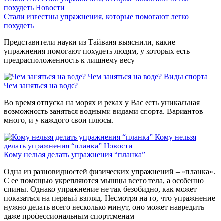
похудеть
Новости
Стали известны упражнения, которые помогают легко
похудеть
Представители науки из Тайваня выяснили, какие
упражнения помогают похудеть людям, у которых есть
предрасположенность к лишнему весу
Чем заняться на воде?
Виды спорта
Чем заняться на воде?
Во время отпуска на морях и реках у Вас есть уникальная
возможность заняться водными видами спорта. Вариантов
много, и у каждого свои плюсы.
Кому нельзя
делать упражнения “планка”
Новости
Кому нельзя делать упражнения “планка”
Одна из разновидностей физических упражнений – «планка».
С ее помощью укрепляются мышцы всего тела, а особенно
спины. Однако упражнение не так безобидно, как может
показаться на первый взгляд. Несмотря на то, что упражнение
нужно делать всего несколько минут, оно может навредить
даже профессиональным спортсменам