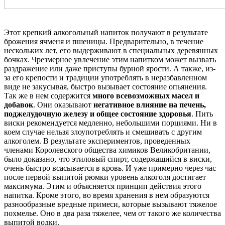
Этот крепкий алкогольный напиток получают в результате
брожения ячменя и пшеницы. Предварительно, в течение
нескольких лет, его выдерживают в специальных деревянных
бочках. Чрезмерное увлечение этим напитком может вызвать
раздражение или даже приступы бурной ярости. А также, из-
за его крепости и традиции употреблять в неразбавленном
виде не закусывая, быстро вызывает состояние опьянения.
Так же в нем содержится
много всевозможных масел и
добавок
. Они оказывают
негативное влияние на печень,
поджелудочную железу и общее состояние здоровья
. Пить
виски рекомендуется медленно, небольшими порциями. Ни в
коем случае нельзя злоупотреблять и смешивать с другим
алкоголем. В результате экспериментов, проведенных
членами Королевского общества химиков Великобритании,
было доказано, что этиловый спирт, содержащийся в виски,
очень быстро всасывается в кровь. И уже примерно через час
после первой выпитой рюмки уровень алкоголя достигает
максимума. Этим и объясняется принцип действия этого
напитка. Кроме этого, во время хранения в нем образуются
разнообразные вредные примеси, которые вызывают тяжелое
похмелье. Оно в два раза тяжелее, чем от такого же количества
выпитой водки.