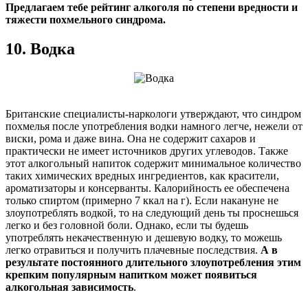
Предлагаем тебе рейтинг алкоголя по степени вредности и
тяжести похмельного синдрома.
10. Водка
Британские специалисты-наркологи утверждают, что синдром
похмелья после употребления водки намного
легче, нежели от
виски, рома и даже вина. Она не содержит сахаров и
практически не имеет источников других углеводов. Также
этот алкогольный напиток содержит минимальное количество
таких химических вредных ингредиентов, как красители,
ароматизаторы и консерванты. Калорийность ее обеспечена
только спиртом (примерно 7 ккал на г). Если накануне не
злоупотреблять водкой, то на следующий день ты проснешься
легко и без головной боли. Однако, если ты будешь
употреблять некачественную и дешевую водку, то можешь
легко отравиться и получить плачевные последствия.
А
в
результате
постоянного длительного злоупотребления этим
крепким популярным напитком может появиться
алкогольная зависимость
.