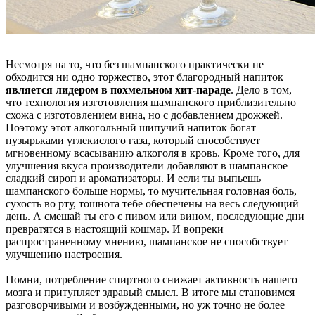
Несмотря на то, что без шампанского практически не
обходится ни одно торжество, этот благородный напиток
является лидером в похмельном хит-параде
. Дело в том,
что технология изготовления шампанского приблизительно
схожа с изготовлением вина, но с добавлением дрожжей.
Поэтому этот алкогольный шипучий напиток богат
пузырьками углекислого газа, который способствует
мгновенному всасыванию алкоголя в кровь. Кроме того, для
улучшения вкуса производители добавляют в шампанское
сладкий сироп и ароматизаторы. И если ты выпьешь
шампанского больше нормы, то мучительная головная боль,
сухость во рту, тошнота тебе обеспечены на весь следующий
день. А смешай ты его с пивом или вином, последующие дни
превратятся в настоящий кошмар. И вопреки
распространенному мнению, шампанское не способствует
улучшению настроения.
Помни, потребление спиртного снижает активность нашего
мозга и притупляет здравый смысл. В итоге мы становимся
разговорчивыми и возбужденными, но уж точно не более