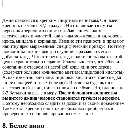
Джин относится к крепким спиртным напиткам. Он имеет
крепость не менее 37,5 градуса. Изготавливается путем
перегонки зернового спирта с добавлением таких
растительных пряностей, как ягоды можжевельника, корень
ириса, миндаль и кориандр. Именно эти пряности и придают
напитку ярко выраженный специфический привкус. Поэтому
поклонники джина быстро научились разбавлять его и
добавлять лед. Что интересно, лед стали использовать с этой
целью сравнительно недавно. Изначально его употребляли в
сочетании с отваром и настойкой коры хинного дерева
(содержит большое количество ацетилсалициловой кислоты).
А, как известно, ацетилсалициловая кислота считается едва
ли не панацеей от всех болезней. И если ты будешь пить
качественный джин, ничего плохого не будет. Но, главное, не
2-3 бутылки за раз, а в меру.
После большого количества
выпитого джина человек становится грубым и дерзким
.
Поэтому необходимо следить за дозой и за своим поведением.
Также этот крепкий напиток необходимо приобретать в
проверенных специализированных магазинах.
8. Белое вино