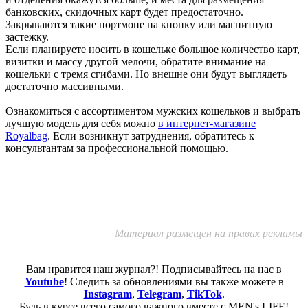
банковских, скидочных карт будет предостаточно.
Закрываются такие портмоне на кнопку или магнитную
застежку.
Если планируете носить в кошельке большое количество карт,
визитки и массу другой мелочи, обратите внимание на
кошельки с тремя сгибами. Но внешне они будут выглядеть
достаточно массивными.
Ознакомиться с ассортиментом мужских кошельков и выбрать
лучшую модель для себя можно
в интернет-магазине
Royalbag
. Если возникнут затруднения, обратитесь к
консультантам за профессиональной помощью.
Материал размещен на правах рекламы
Вам нравится наш журнал?! Подписывайтесь на нас в
Youtube
! Следить за обновлениями вы также можете в
Instagram
,
Telegram
,
TikTok
.
Будь в курсе всего самого важного вместе с MEN's LIFE!