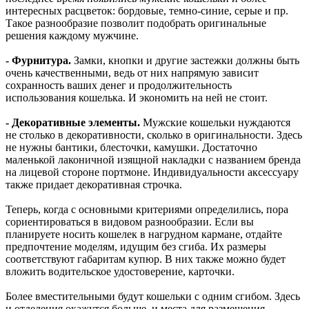
интересных расцветок: бордовые, темно-синие, серые и пр.
Такое разнообразие позволит подобрать оригинальные
решения каждому мужчине.
- Фурнитура.
Замки, кнопки и другие застежки должны быть
очень качественными, ведь от них напрямую зависит
сохранность ваших денег и продолжительность
использования кошелька. И экономить на ней не стоит.
- Декоративные элементы.
Мужские кошельки нуждаются
не столько в декоративности, сколько в оригинальности. Здесь
не нужны бантики, блесточки, камушки. Достаточно
маленькой лаконичной изящной накладки с названием бренда
на лицевой стороне портмоне. Индивидуальности аксессуару
также придает декоративная строчка.
Теперь, когда с основными критериями определились, пора
сориентироваться в видовом разнообразии. Если вы
планируете носить кошелек в нагрудном кармане, отдайте
предпочтение моделям, идущим без сгиба. Их размеры
соответствуют габаритам купюр. В них также можно будет
вложить водительское удостоверение, карточки.
Более вместительными будут кошельки с одним сгибом. Здесь
и отделения окажутся больше, и места для размещения