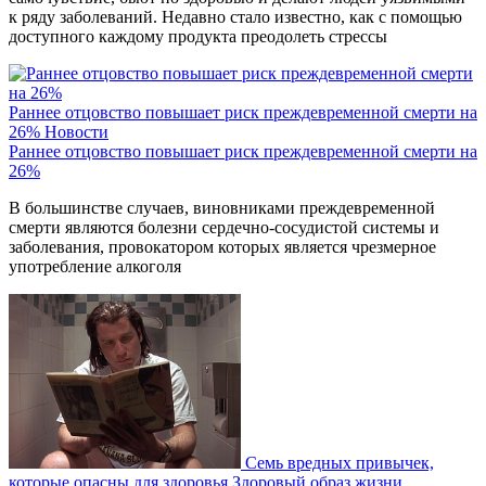
к ряду заболеваний. Недавно стало известно, как с помощью
доступного каждому продукта преодолеть стрессы
Раннее отцовство повышает риск преждевременной смерти на
26%
Новости
Раннее отцовство повышает риск преждевременной смерти на
26%
В большинстве случаев, виновниками преждевременной
смерти являются болезни сердечно-сосудистой системы и
заболевания, провокатором которых является чрезмерное
употребление алкоголя
Семь вредных привычек,
которые опасны для здоровья
Здоровый образ жизни