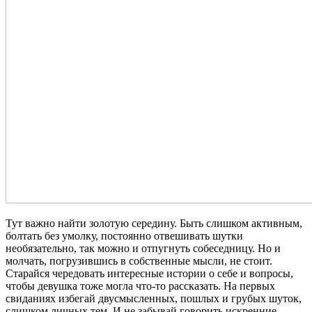
Тут важно найти золотую середину. Быть слишком активным,
болтать без умолку, постоянно отвешивать шутки
необязательно, так можно и отпугнуть собеседницу. Но и
молчать, погрузившись в собственные мысли, не стоит.
Старайся чередовать интересные истории о себе и вопросы,
чтобы девушка тоже могла что-то рассказать. На первых
свиданиях избегай двусмысленных, пошлых и грубых шуток,
слишком личных тем. И не забывай говорить искренние