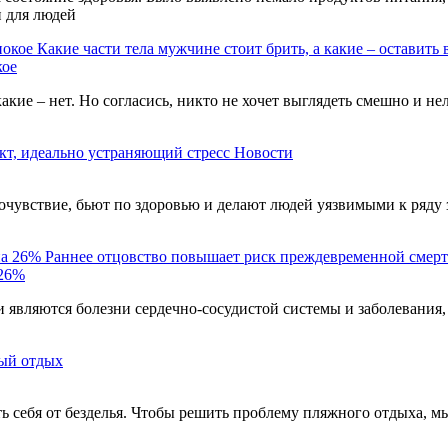
и для людей
Какие части тела мужчине стоит брить, а какие – оставить 
кое
акие – нет. Но согласись, никто не хочет выглядеть смешно и н
кт, идеально устраняющий стресс
Новости
чувствие, бьют по здоровью и делают людей уязвимыми к ряду 
Раннее отцовство повышает риск преждевременной смерт
 26%
являются болезни сердечно-сосудистой системы и заболевания,
ый отдых
ть себя от безделья. Чтобы решить проблему пляжного отдыха, м