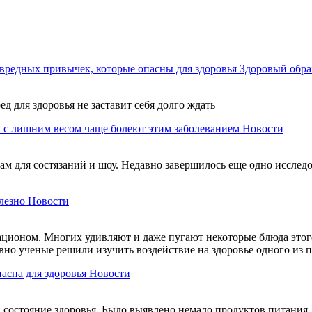
вредных привычек, которые опасны для здоровья
Здоровый обра
ед для здоровья не заставит себя долго ждать
 с лишним весом чаще болеют этим заболеванием
Новости
м для состязаний и шоу. Недавно завершилось еще одно исследов
лезно
Новости
ационом. Многих удивляют и даже пугают некоторые блюда этого
авно ученые решили изучить воздействие на здоровье одного из
пасна для здоровья
Новости
состояние здоровья. Было выявлено немало продуктов питания, 