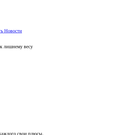
ть
Новости
 к лишнему весу
 каждого свои плюсы.