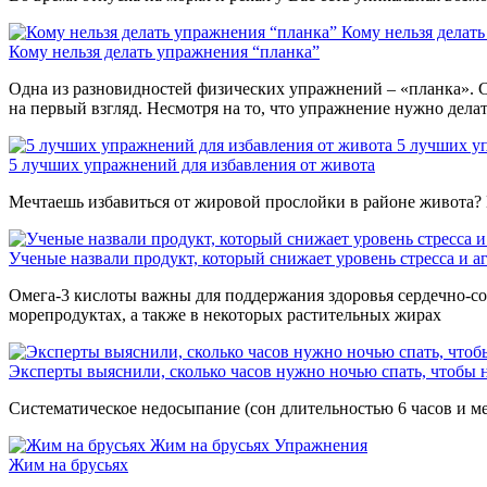
Кому нельзя делат
Кому нельзя делать упражнения “планка”
Одна из разновидностей физических упражнений – «планка». С
на первый взгляд. Несмотря на то, что упражнение нужно дела
5 лучших у
5 лучших упражнений для избавления от живота
Мечтаешь избавиться от жировой прослойки в районе живота? 
Ученые назвали продукт, который снижает уровень стресса и а
Омега-3 кислоты важны для поддержания здоровья сердечно-со
морепродуктах, а также в некоторых растительных жирах
Эксперты выяснили, сколько часов нужно ночью спать, чтобы н
Систематическое недосыпание (сон длительностью 6 часов и ме
Жим на брусьях
Упражнения
Жим на брусьях