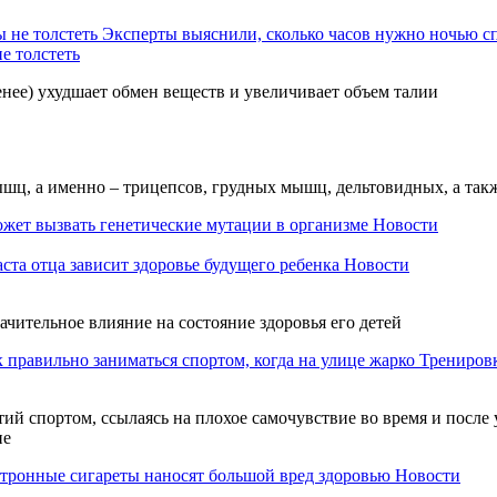
Эксперты выяснили, сколько часов нужно ночью сп
е толстеть
нее) ухудшает обмен веществ и увеличивает объем талии
ышц, а именно – трицепсов, грудных мышц, дельтовидных, а так
ожет вызвать генетические мутации в организме
Новости
аста отца зависит здоровье будущего ребенка
Новости
ачительное влияние на состояние здоровья его детей
 правильно заниматься спортом, когда на улице жарко
Трениров
ий спортом, ссылаясь на плохое самочувствие во время и после 
ие
тронные сигареты наносят большой вред здоровью
Новости