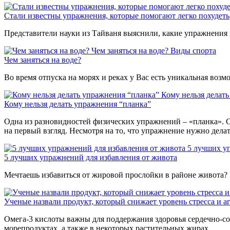
Стали известны упражнения, которые помогают легко похудеть
Представители науки из Тайваня выяснили, какие упражнения 
Чем заняться на воде?
Виды спорта
Чем заняться на воде?
Во время отпуска на морях и реках у Вас есть уникальная воз
Кому нельзя делат
Кому нельзя делать упражнения “планка”
Одна из разновидностей физических упражнений – «планка». С
на первый взгляд. Несмотря на то, что упражнение нужно дела
5 лучших у
5 лучших упражнений для избавления от живота
Мечтаешь избавиться от жировой прослойки в районе живота? 
Ученые назвали продукт, который снижает уровень стресса и а
Омега-3 кислоты важны для поддержания здоровья сердечно-со
морепродуктах, а также в некоторых растительных жирах