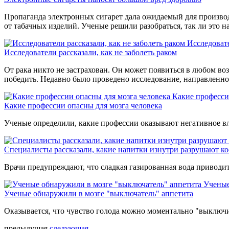
Пропаганда электронных сигарет дала ожидаемый для производ
от табачных изделий. Ученые решили разобраться, так ли это н
Исследовате
Исследователи рассказали, как не заболеть раком
От рака никто не застрахован. Он может появиться в любом воз
победить. Недавно было проведено исследование, направленное 
Какие професси
Какие профессии опасны для мозга человека
Ученые определили, какие профессии оказывают негативное вл
Специалисты рассказали, какие напитки изнутри разрушают ко
Врачи предупреждают, что сладкая газированная вода приводи
Ученые
Ученые обнаружили в мозге "выключатель" аппетита
Оказывается, что чувство голода можно моментально "выключи
предыдущая
следующая