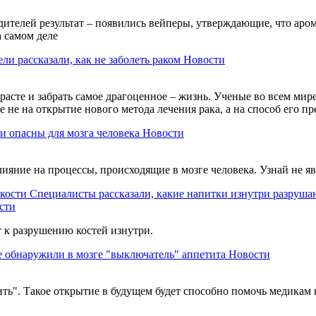
ителей результат – появились вейперы, утверждающие, что аром
а самом деле
ли рассказали, как не заболеть раком
Новости
расте и забрать самое драгоценное – жизнь. Ученые во всем мире
не на открытие нового метода лечения рака, а на способ его пр
и опасны для мозга человека
Новости
ияние на процессы, происходящие в мозге человека. Узнай не я
Специалисты рассказали, какие напитки изнутри разруша
сти
т к разрушению костей изнутри.
 обнаружили в мозге "выключатель" аппетита
Новости
ть". Такое открытие в будущем будет способно помочь медикам 