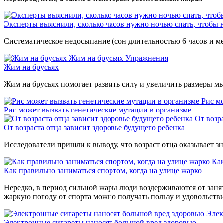
Эксперты выяснили, сколько часов нужно ночью спать, чтобы н
Систематическое недосыпание (сон длительностью 6 часов и ме
Жим на брусьях
Упражнения
Жим на брусьях
Жим на брусьях помогает развить силу и увеличить размеры м
Рис м
Рис может вызвать генетические мутации в организме
От возр
От возраста отца зависит здоровье будущего ребенка
Исследователи пришли к выводу, что возраст отца оказывает зн
Как
Как правильно заниматься спортом, когда на улице жарко
Нередко, в период сильной жары люди воздерживаются от занят
жаркую погоду от спорта можно получать пользу и удовольств
Элек
Электронные сигареты наносят большой вред здоровью