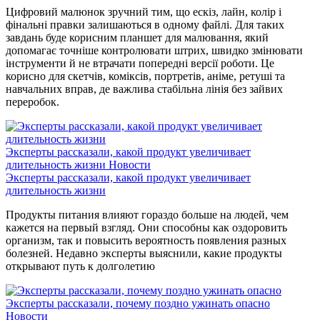
Цифровий малюнок зручний тим, що ескіз, лайн, колір і
фінальні правки залишаються в одному файлі. Для таких
завдань буде корисним планшет для малювання, який
допомагає точніше контролювати штрих, швидко змінювати
інструменти й не втрачати попередні версії роботи. Це
корисно для скетчів, коміксів, портретів, аніме, ретуші та
навчальних вправ, де важлива стабільна лінія без зайвих
переробок.
Эксперты рассказали, какой продукт увеличивает
длительность жизни
Новости
Эксперты рассказали, какой продукт увеличивает
длительность жизни
Продукты питания влияют гораздо больше на людей, чем
кажется на первый взгляд. Они способны как оздоровить
организм, так и повысить вероятность появления разных
болезней. Недавно эксперты выяснили, какие продукты
открывают путь к долголетию
Эксперты рассказали, почему поздно ужинать опасно
Новости