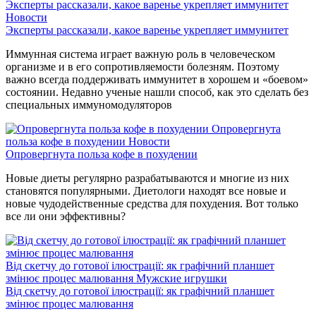
Эксперты рассказали, какое варенье укрепляет иммунитет
Новости
Эксперты рассказали, какое варенье укрепляет иммунитет
Иммунная система играет важную роль в человеческом
организме и в его сопротивляемости болезням. Поэтому
важно всегда поддерживать иммунитет в хорошем и «боевом»
состоянии. Недавно ученые нашли способ, как это сделать без
специальных иммуномодуляторов
Опровергнута
польза кофе в похудении
Новости
Опровергнута польза кофе в похудении
Новые диеты регулярно разрабатываются и многие из них
становятся популярными. Диетологи находят все новые и
новые чудодейственные средства для похудения. Вот только
все ли они эффективны?
Від скетчу до готової ілюстрації: як графічний планшет
змінює процес малювання
Мужские игрушки
Від скетчу до готової ілюстрації: як графічний планшет
змінює процес малювання