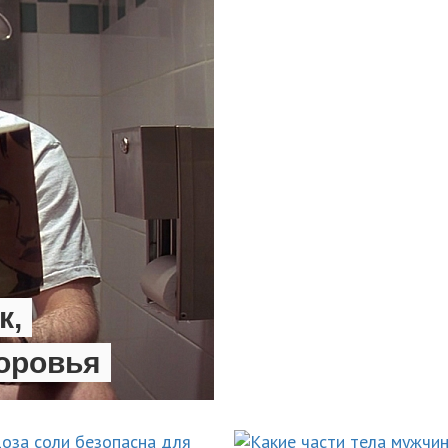
к,
оровья