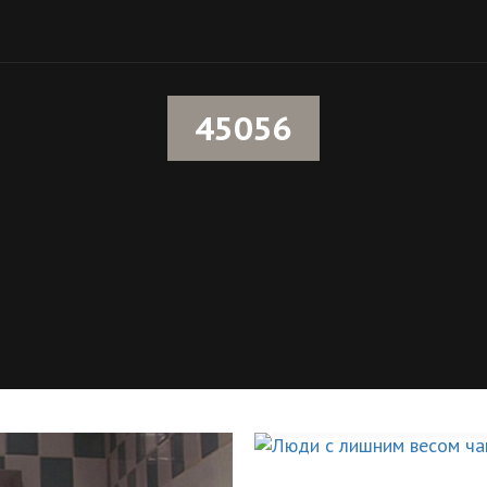
45056
Люди с лиш
болеют эти
НОВОСТИ