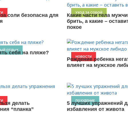
ТИ
УХОД ЗА СОБОЙ
оза соли безопасна для
Какие части тела мужчи
я
брить, а какие – остави
покое
НЫЙ ОТДЫХ
ять себя на пляже?
НОВОСТИ
Рождение ребенка нега
влияет на мужское либ
ТИ
ПОХУДЕНИЕ
льзя делать
5 лучших упражнений д
ния “планка”
избавления от живота