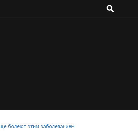
ним весом чаще
м заболеванием