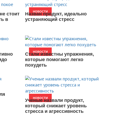
НОВОСТИ
не стоит
Назван продукт, идеально
ть в
устраняющий стресс
НОВОСТИ
тивно
Стали известны упражнения,
идо
которые помогают легко
похудеть
ля
НОВОСТИ
Ученые назвали продукт,
который снижает уровень
стресса и агрессивность