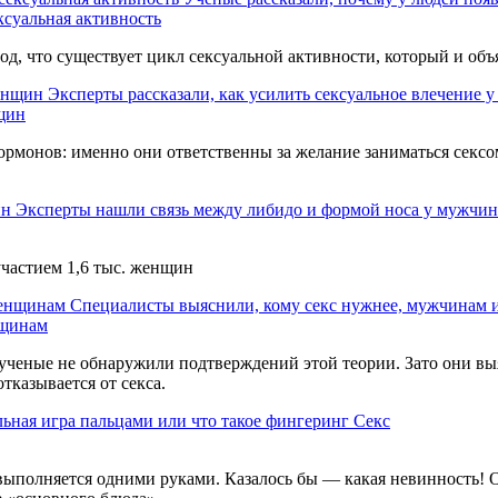
ксуальная активность
од, что существует цикл сексуальной активности, который и объ
Эксперты рассказали, как усилить сексуальное влечение 
нщин
ормонов: именно они ответственны за желание заниматься секс
Эксперты нашли связь между либидо и формой носа у мужчин
частием 1,6 тыс. женщин
Специалисты выяснили, кому секс нужнее, мужчинам
нщинам
о ученые не обнаружили подтверждений этой теории. Зато они 
тказывается от секса.
ьная игра пальцами или что такое фингеринг
Секс
 выполняется одними руками. Казалось бы — какая невинность! 