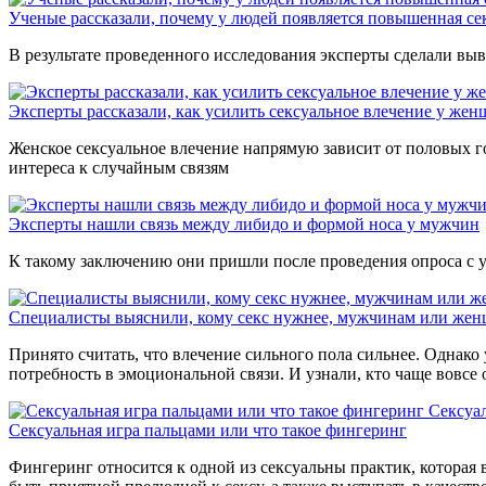
Ученые рассказали, почему у людей появляется повышенная се
В результате проведенного исследования эксперты сделали выв
Эксперты рассказали, как усилить сексуальное влечение у же
Женское сексуальное влечение напрямую зависит от половых г
интереса к случайным связям
Эксперты нашли связь между либидо и формой носа у мужчин
К такому заключению они пришли после проведения опроса с у
Специалисты выяснили, кому секс нужнее, мужчинам или же
Принято считать, что влечение сильного пола сильнее. Однак
потребность в эмоциональной связи. И узнали, кто чаще вовсе о
Сексуал
Сексуальная игра пальцами или что такое фингеринг
Фингеринг относится к одной из сексуальны практик, которая