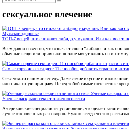
сексуальное влечение
Мужское здоровье
ТОП-7 вещей, что снижают либидо у мужчин. Или как восстан
Всем давно известно, что означает слово "либидо" и как оно 
обычные вещи или привычки вполне могут влиять на интимную 
Самые горячие секс-идеи: 11 способов добавить страсти в инт
Секс чем-то напоминает еду. Даже самое вкусное и изысканное
или пикантную приправу. Перед тобой самые интересные «рец
Ученые раскрыли с
Ученые раскрыли секрет отличного секса
Американские специалисты установили, что делает занятия лю
лучше откровенных разговоров. Нужно всегда честно рассказыв
Эксперты рассказали о главных тайнах сексуального влечения