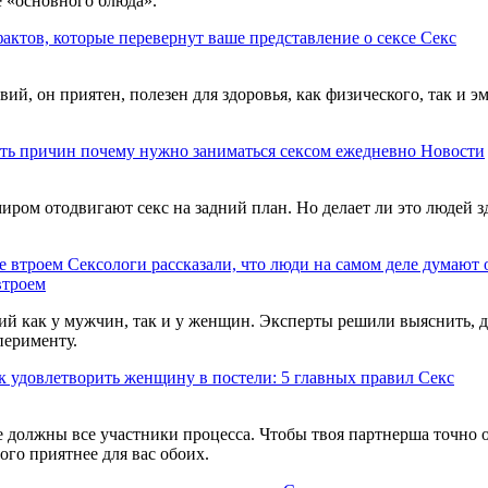
е «основного блюда».
фактов, которые перевернут ваше представление о сексе
Секс
ий, он приятен, полезен для здоровья, как физического, так и эм
ть причин почему нужно заниматься сексом ежедневно
Новости
ом отодвигают секс на задний план. Но делает ли это людей зд
Сексологи рассказали, что люди на самом деле думают 
втроем
зий как у мужчин, так и у женщин. Эксперты решили выяснить, д
перименту.
к удовлетворить женщину в постели: 5 главных правил
Секс
ие должны все участники процесса. Чтобы твоя партнерша точно 
ого приятнее для вас обоих.