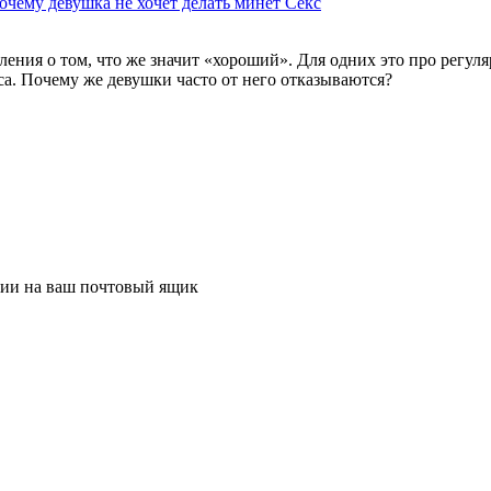
очему девушка не хочет делать минет
Секс
ения о том, что же значит «хороший». Для одних это про регуляр
кса. Почему же девушки часто от него отказываются?
ции на ваш почтовый ящик