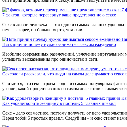
быть приятной прелюдией к сексу, а также выступать в качеств
7 
7 фактов, которые перевернут ваше представление о сексе
Секс в жизни человека — это одно из самых главных удовольств
нем — скорее, он больше мертв, чем жив.
Пя
Пять причин почему нужно заниматься сексом ежедневно
Изобилие современных развлечений, увлечение виртуальным мир
услышать высказывания про одиночество в сети.
Сексологи рассказали, что люди на самом деле думают о сексе 
Считается, что секс втроем – одна из самых популярных фанта
узнали, какой процент из них на самом деле готов к такому экс
Ка
Как удовлетворить женщину в постели: 5 главных правил
Секс – дело совместное, поэтому получать от него удовольств
Перед тобой 5 простых правил. Следуй им – и секс станет намн