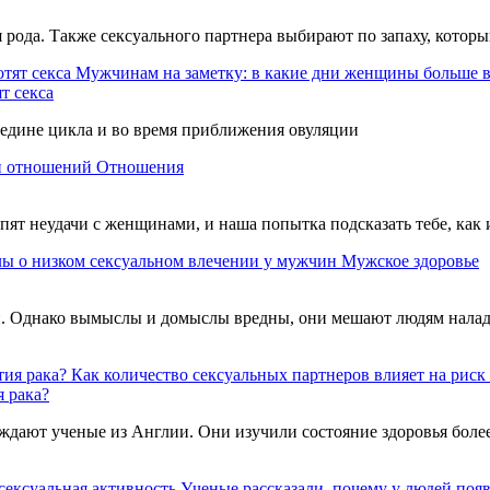
рода. Также сексуального партнера выбирают по запаху, котор
Мужчинам на заметку: в какие дни женщины больше вс
т секса
едине цикла и во время приближения овуляции
и отношений
Отношения
т неудачи с женщинами, и наша попытка подсказать тебе, как 
 о низком сексуальном влечении у мужчин
Мужское здоровье
ми. Однако вымыслы и домыслы вредны, они мешают людям нала
Как количество сексуальных партнеров влияет на риск 
я рака?
рждают ученые из Англии. Они изучили состояние здоровья боле
Ученые рассказали, почему у людей поя