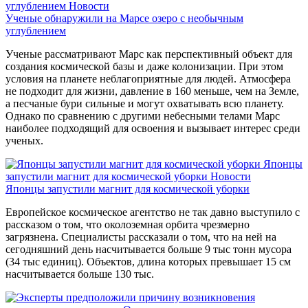
углублением
Новости
Ученые обнаружили на Марсе озеро с необычным
углублением
Ученые рассматривают Марс как перспективный объект для
создания космической базы и даже колонизации. При этом
условия на планете неблагоприятные для людей. Атмосфера
не подходит для жизни, давление в 160 меньше, чем на Земле,
а песчаные бури сильные и могут охватывать всю планету.
Однако по сравнению с другими небесными телами Марс
наиболее подходящий для освоения и вызывает интерес среди
ученых.
Японцы
запустили магнит для космической уборки
Новости
Японцы запустили магнит для космической уборки
Европейское космическое агентство не так давно выступило с
рассказом о том, что околоземная орбита чрезмерно
загрязнена. Специалисты рассказали о том, что на ней на
сегодняшний день насчитывается больше 9 тыс тонн мусора
(34 тыс единиц). Объектов, длина которых превышает 15 см
насчитывается больше 130 тыс.