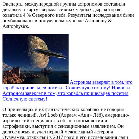
Эксперты международной группы астрономов составили
детальную карту сверхмассивных черных дыр, которая
охватила 4 % Северного неба. Результаты исследования были
опубликованы в популярном журнале Astronomy &
Astrophysics.
Астроном заверяет в том, что
корабль пришельцев посетил Солнечную систему!
Новости
Астроном заверяет в том, что корабль пришельцев посетил
Солнечную систему!
О пришельцах и их фантастических кораблях не говорил
только ленивый. Avi Loeb (Авраам «Ави» Лёб), американо-
израильский специалист в области космологии и
астрофизики, выступил с сенсационным заявлением. Он
долгое время изучал первый межзвездный астероид
Оумуамуа, открытый в 2017 году, и его исследования дали