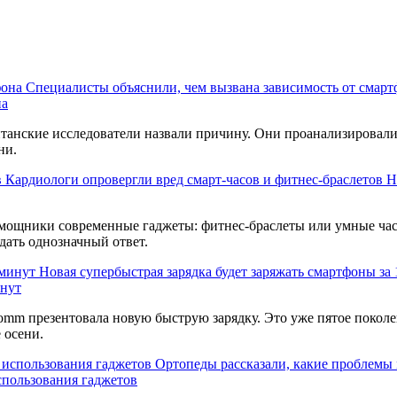
Специалисты объяснили, чем вызвана зависимость от смарт
на
танские исследователи назвали причину. Они проанализировали
ни.
Кардиологи опровергли вред смарт-часов и фитнес-браслетов
Н
омощники современные гаджеты: фитнес-браслеты или умные ча
 дать однозначный ответ.
Новая супербыстрая зарядка будет заряжать смартфоны за
инут
omm презентовала новую быструю зарядку. Это уже пятое поколе
 осени.
Ортопеды рассказали, какие проблемы 
спользования гаджетов