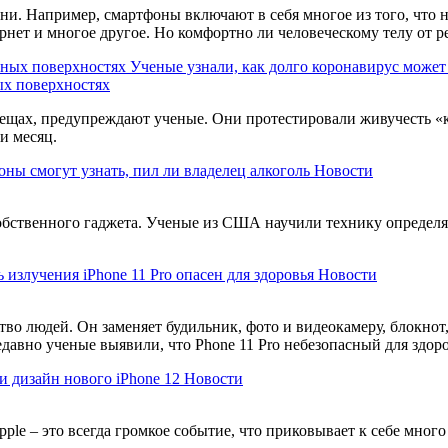
и. Например, смартфоны включают в себя многое из того, что не
рнет и многое другое. Но комфортно ли человеческому телу от 
Ученые узнали, как долго коронавирус может
ых поверхностях
ещах, предупреждают ученые. Они протестировали живучесть «к
и месяц.
ны смогут узнать, пил ли владелец алкоголь
Новости
бственного гаджета. Ученые из США научили технику определять
 излучения iPhone 11 Pro опасен для здоровья
Новости
во людей. Он заменяет будильник, фото и видеокамеру, блокнот,
давно ученые выявили, что Phone 11 Pro небезопасный для здоро
 дизайн нового iPhone 12
Новости
le – это всегда громкое событие, что приковывает к себе мног