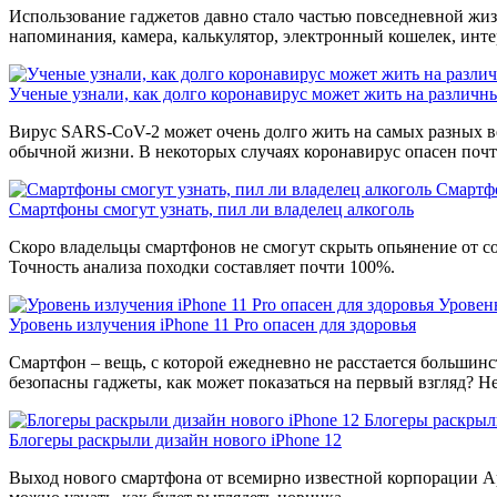
Использование гаджетов давно стало частью повседневной жизн
напоминания, камера, калькулятор, электронный кошелек, инте
Ученые узнали, как долго коронавирус может жить на различн
Вирус SARS-CoV-2 может очень долго жить на самых разных в
обычной жизни. В некоторых случаях коронавирус опасен почт
Смартфо
Смартфоны смогут узнать, пил ли владелец алкоголь
Скоро владельцы смартфонов не смогут скрыть опьянение от со
Точность анализа походки составляет почти 100%.
Уровень
Уровень излучения iPhone 11 Pro опасен для здоровья
Смартфон – вещь, с которой ежедневно не расстается большинст
безопасны гаджеты, как может показаться на первый взгляд? Не
Блогеры раскрыли
Блогеры раскрыли дизайн нового iPhone 12
Выход нового смартфона от всемирно известной корпорации Аpp