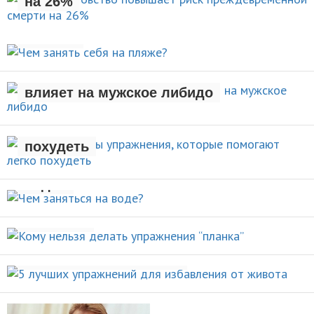
на 26%
Чем занять себя на
НОВОСТИ
пляже?
Рождение ребенка негативно
АКТИВНЫЙ ОТДЫХ
влияет на мужское либидо
Стали известны упражнения,
которые помогают легко
НОВОСТИ
похудеть
Чем заняться на
НОВОСТИ
воде?
Кому нельзя делать упражнения
ВИДЫ СПОРТА
“планка”
5 лучших упражнений для
НОВОСТИ
избавления от живота
ПОХУДЕНИЕ