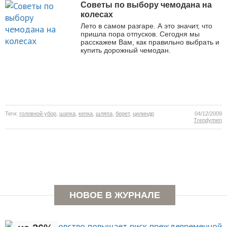
Советы по выбору чемодана на
колесах
Лето в самом разгаре. А это значит, что
пришла пора отпусков. Сегодня мы
расскажем Вам, как правильно выбрать и
купить дорожный чемодан.
Теги:
головной убор
,
шапка
,
кепка
,
шляпа
,
берет
,
цилиндр
04/12/2009
Тrendymen
Раннее отцовство повышает
НОВОЕ В ЖУРНАЛЕ
риск преждевременной смерти