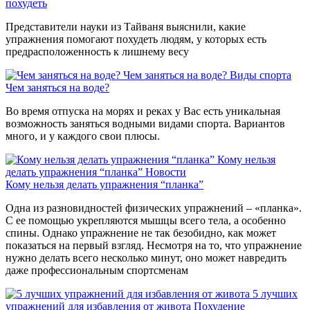
похудеть
Представители науки из Тайваня выяснили, какие
упражнения помогают похудеть людям, у которых есть
предрасположенность к лишнему весу
Чем заняться на воде?
Виды спорта
Чем заняться на воде?
Во время отпуска на морях и реках у Вас есть уникальная
возможность заняться водными видами спорта. Вариантов
много, и у каждого свои плюсы.
Кому нельзя
делать упражнения “планка”
Новости
Кому нельзя делать упражнения “планка”
Одна из разновидностей физических упражнений – «планка».
С ее помощью укрепляются мышцы всего тела, а особенно
спины. Однако упражнение не так безобидно, как может
показаться на первый взгляд. Несмотря на то, что упражнение
нужно делать всего несколько минут, оно может навредить
даже профессиональным спортсменам
5 лучших
упражнений для избавления от живота
Похудение