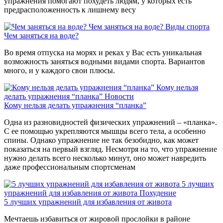
упражнения помогают похудеть людям, у которых есть
предрасположенность к лишнему весу
Чем заняться на воде?
Виды спорта
Чем заняться на воде?
Во время отпуска на морях и реках у Вас есть уникальная
возможность заняться водными видами спорта. Вариантов
много, и у каждого свои плюсы.
Кому нельзя
делать упражнения “планка”
Новости
Кому нельзя делать упражнения “планка”
Одна из разновидностей физических упражнений – «планка».
С ее помощью укрепляются мышцы всего тела, а особенно
спины. Однако упражнение не так безобидно, как может
показаться на первый взгляд. Несмотря на то, что упражнение
нужно делать всего несколько минут, оно может навредить
даже профессиональным спортсменам
5 лучших
упражнений для избавления от живота
Похудение
5 лучших упражнений для избавления от живота
Мечтаешь избавиться от жировой прослойки в районе