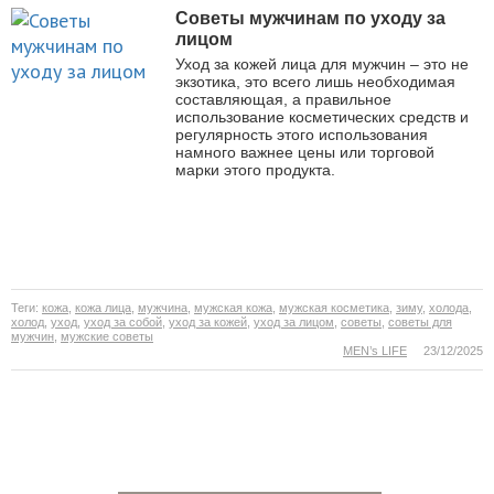
Советы мужчинам по уходу за
лицом
Уход за кожей лица для мужчин – это не
экзотика, это всего лишь необходимая
составляющая, а правильное
использование косметических средств и
регулярность этого использования
намного важнее цены или торговой
марки этого продукта.
Теги:
кожа
,
кожа лица
,
мужчина
,
мужская кожа
,
мужская косметика
,
зиму
,
холода
,
холод
,
уход
,
уход за собой
,
уход за кожей
,
уход за лицом
,
советы
,
советы для
мужчин
,
мужские советы
MEN’s LIFE
23/12/2025