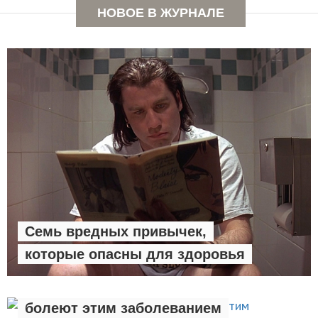
НОВОЕ В ЖУРНАЛЕ
Семь вредных привычек,
которые опасны для здоровья
Люди с лишним весом чаще
ЗДОРОВЫЙ ОБРАЗ ЖИЗНИ
болеют этим заболеванием