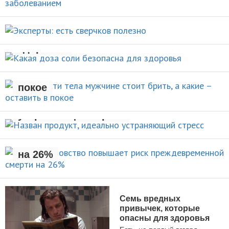
Эксперты: есть сверчков
НОВОСТИ
полезно
Какая доза соли безопасна для
НОВОСТИ
здоровья
Какие части тела мужчине стоит
брить, а какие – оставить в
НОВОСТИ
покое
Назван продукт, идеально
УХОД ЗА СОБОЙ
устраняющий стресс
Раннее отцовство повышает
риск преждевременной смерти
НОВОСТИ
на 26%
НОВОСТИ
Семь вредных
привычек, которые
опасны для здоровья