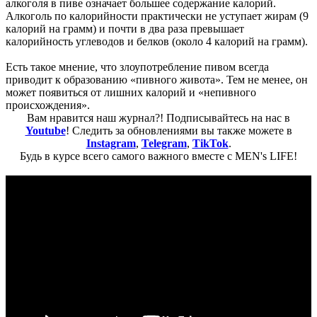
алкоголя в
пиве означает большее содержание калорий.
Алкоголь по калорийности практически не уступает жирам (9
калорий на грамм) и почти в два раза превышает
калорийность углеводов и
белков
(около 4 калорий на грамм).
Есть такое мнение, что злоупотребление пивом всегда
приводит к образованию «пивного живота».
Тем не менее, он
может
появиться от
лишних калорий и «непивного
происхождения».
Вам нравится наш журнал?! Подписывайтесь на нас в
Youtube
! Следить за обновлениями вы также можете в
Instagram
,
Telegram
,
TikTok
.
Будь в курсе всего самого важного вместе с MEN's LIFE!