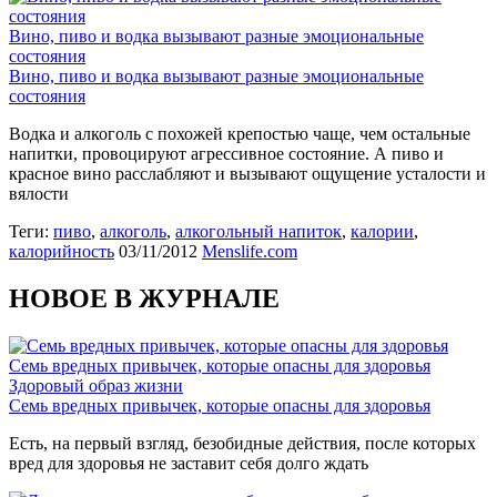
Вино, пиво и водка вызывают разные эмоциональные
состояния
Вино, пиво и водка вызывают разные эмоциональные
состояния
Водка и алкоголь с похожей крепостью чаще, чем остальные
напитки, провоцируют агрессивное состояние. А пиво и
красное вино расслабляют и вызывают ощущение усталости и
вялости
Теги:
пиво
,
алкоголь
,
алкогольный напиток
,
калории
,
калорийность
03/11/2012
Menslife.com
НОВОЕ В ЖУРНАЛЕ
Семь вредных привычек, которые опасны для здоровья
Здоровый образ жизни
Семь вредных привычек, которые опасны для здоровья
Есть, на первый взгляд, безобидные действия, после которых
вред для здоровья не заставит себя долго ждать