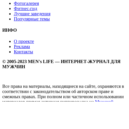
Фотогалерея
Фитнес-гид
Лучшие заведения
Популярные темы
ИНФО
О проекте
Реклама
Контакты
© 2005-2023 MEN's LIFE — ИНТЕРНЕТ-ЖУРНАЛ ДЛЯ
МУЖЧИН
Все права на материалы, находящиеся на сайте, охраняются в
соответствии с законодательством об авторском праве и
смежных правах. При полном или частичном использовании
материалов прямая активная гипперссылка на
Мужской
журнал MEN's LIFE
обязательна.
MEN's LIFE - интернет-журнал для мужчин, который
заслуженно входит в ТОП лучших мужских журналов и
порталов. Ежедневно самое важное на самые волнующие