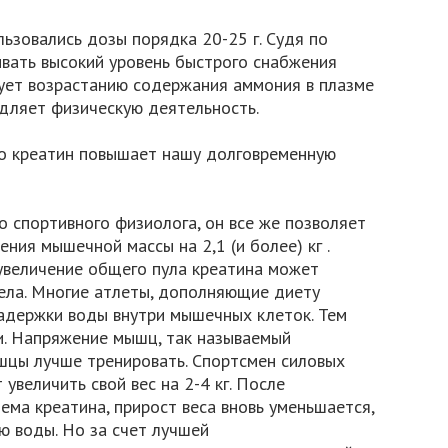
ьзовались дозы порядка 20-25 г. Судя по
ивать высокий уровень быстрого снабжения
вует возрастанию содержания аммония в плазме
едляет физическую деятельность.
то креатин повышает нашу долговременную
 спортивного физиолога, он все же позволяет
ния мышечной массы на 2,1 (и более) кг .
увеличение общего пула креатина может
тела. Многие атлеты, дополняющие диету
задержки воды внутри мышечных клеток. Тем
и. Напряжение мышц, так называемый
шцы лучше тренировать. Спортсмен силовых
 увеличить свой вес на 2-4 кг. После
ма креатина, прирост веса вновь уменьшается,
 воды. Но за счет лучшей