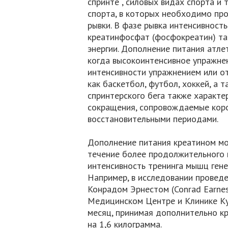
спринте , силовых видах спорта и
спорта, в которых необходимо пр
рывки. В фазе рывка интенсивность
креатинфосфат (фосфокреатин) так
энергии. Дополнение питания атле
когда высокоинтенсивное упражнен
интенсивности упражнением или о
как баскетбол, футбол, хоккей, а 
спринтерского бега также характ
сокращения, сопровождаемые кор
восстановительными периодами.
Дополнение питания креатином мо
течение более продолжительного 
интенсивность тренинга мышц гене
Например, в исследовании провед
Конрадом Эрнестом (Conrad Earnes
Медицинском Центре и Клинике Куп
месяц, принимая дополнительно кр
на 1,6 килограмма.