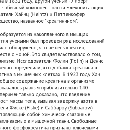
 в 1832 году, другой ученый - Либерг
ин - обычный компонент плоти млекопитающих.
атели Хайнц (Heintz) и Петтенкофер
ещество, названное "креатинином".
 образуется из накопленного в мышцах
летия учеными был проведен ряд исследований
ыло обнаружено, что не весь креатин,
есте с мочой. Это свидетельствовало о том,
анизме. Исследователи Фолин (Folin) и Денис
твенно определили, что добавка креатина в
тина в мышечных клетках. В 1923 году Хан
 общее содержание креатина в организме
 оказалось равным приблизительно 140
спериментально доказано, что введение
рост массы тела, вызывая задержку азота в
ели Фиске (Fiske) и Саббароу (Subbarow)
ставляющий собой химически связанные
капливаемые в мышечной ткани. Свободные
нного фосфокреатина признаны ключевыми