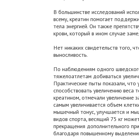
В большинстве исследований испол
всему, креатин помогает поддерж
тела энергией. Он также препятст
крови, который в ином случае зам
Нет никаких свидетельств того, ч
выносливость.
По наблюдениям одного шведского
тяжелоатлетам добиваться увеличе
Практические пыты показали, что 
способствовать увеличению веса 
креатином, отмечали увеличение 
самым увеличивается объем клетк
мышечный тонус, улучшается и мы
видов спорта, весящий 75 кг может
прекращения дополнительного прие
благодаря повышенному выделению