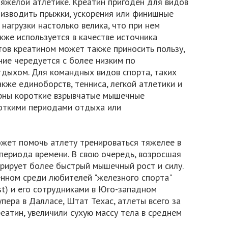
 тяжелой атлетике. Креатин пригоден для видов
оизводить прыжки, ускорения или финишные
 нагрузки настолько велика, что при нем
же используется в качестве источника
тов креатином может также приносить пользу,
ие чередуется с более низким по
тдыхом. Для командных видов спорта, таких
также единоборств, тенниса, легкой атлетики и
ерны короткие взрывчатые мышечные
откими периодами отдыха или
жет помочь атлету тренироваться тяжелее в
периода времени. В свою очередь, возросшая
рирует более быстрый мышечный рост и силу.
енном среди любителей "железного спорта"
t) и его сотрудниками в Юго-западном
ера в Далласе, Штат Техас, атлеты всего за
еатин, увеличили сухую массу тела в среднем