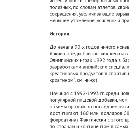
интенсивность тренировочных про
полезных, по словам атлетов, сво
сокращения, увеличивающие взрыв
меньшее утомление, усиленный при
История
До начала 90-х годов ничего неиз
Яркие победы британских легкоатле
Олимпийских играх 1992 года в Ба
разработками английских специали
креатиновых продуктов в спортивн
креатином", см. ниже).
Начиная с 1992-1993 гг. среди но
популярной пищевой добавки, чем 
объемы продаж за последнее пяти
доститигают 160 млн. долларов СШ
фокреатина) Фактически с этого в
по странам и континентам в самых