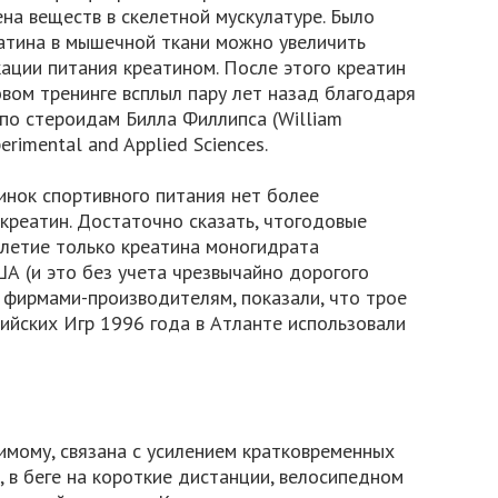
а веществ в скелетной мускулатуре. Было
атина в мышечной ткани можно увеличить
ации питания креатином. После этого креатин
овом тренинге всплыл пару лет назад благодаря
по стероидам Билла Филлипса (William
erimental and Applied Sciences.
винок спортивного питания нет более
креатин. Достаточно сказать, чтогодовые
летие только креатина моногидрата
А (и это без учета чрезвычайно дорогого
 фирмами-производителям, показали, что трое
ийских Игр 1996 года в Атланте использовали
димому, связана с усилением кратковременных
, в беге на короткие дистанции, велосипедном