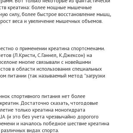
грамм. Вот только некоторые из фантастически
йств креатина: более мощные мышечные
ную силу, более быстрое восстановление мышц,
рост веса и увеличение мышечных объемов.
вестно о применении креатина спортсменами.
тов (Л.Кристи, С.Ганнел, К.Джексон) на
рселоне многие связывали с новейшими
стов в области использования специальных
ом питании (так называемый метод "загрузки
винок спортивного питания нет более
креатин. Достаточно сказать, чтогодовые
летие только креатина моногидрата
А (и это без учета чрезвычайно дорогого
ремени и началось победное шествие креатина
 различных видах спорта.