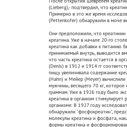
После открытия Шеврелем креатина
(Lieberg),- подтвердил, что креат
Примерно в это же время исследов
(Pettenkofer) обнаружили в моче в
Они предположили, что креатинин
креатина. Уже в начале 20-го сто
креатина как добавки к питанию. Б
принимаемый внутрь, выводится вм
что часть креатина остается в орг
(Denis) в 1912 и 1914 гг соответс
пищу увеличивала содержание креа
(Hahn) и Мейер (Меуег) вычислили
мужчины, весящего 70 кг, которое
граммам. Уже в 1926 году было эк
креатина в организм стимулирует 
организме. В 1927 году исследоват
обнаружили "фосфокреатин", пред
молекулы креатина и фосфата, на
формы креатина и фосфорилирова