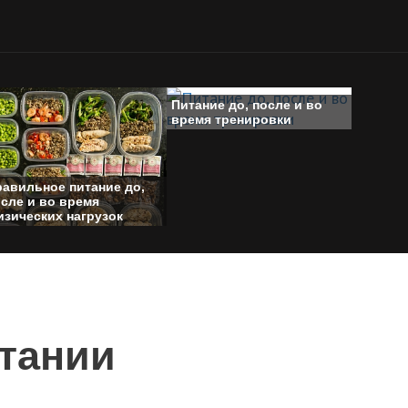
Питание до, после и во
время тренировки
равильное питание до,
сле и во время
изических нагрузок
итании