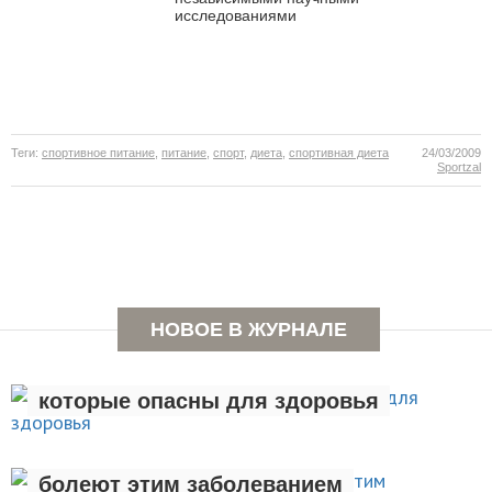
исследованиями
Теги:
спортивное питание
,
питание
,
спорт
,
диета
,
спортивная диета
24/03/2009
Sportzal
НОВОЕ В ЖУРНАЛЕ
ЗДОРОВЫЙ ОБРАЗ ЖИЗНИ
Семь вредных привычек,
которые опасны для здоровья
НОВОСТИ
Люди с лишним весом чаще
болеют этим заболеванием