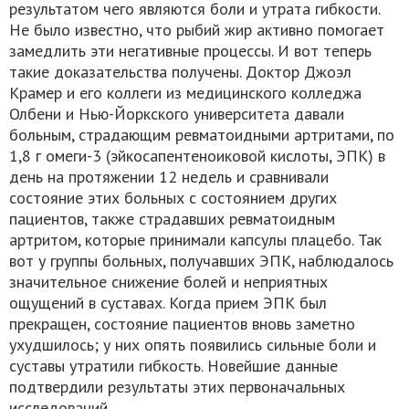
результатом чего являются боли и утрата гибкости.
Не было известно, что рыбий жир активно помогает
замедлить эти негативные процессы. И вот теперь
такие доказательства получены. Доктор Джоэл
Крамер и его коллеги из медицинского колледжа
Олбени и Нью-Йоркского университета давали
больным, страдающим ревматоидными артритами, по
1,8 г омеги-3 (эйкосапентеноиковой кислоты, ЭПК) в
день на протяжении 12 недель и сравнивали
состояние этих больных с состоянием других
пациентов, также страдавших ревматоидным
артритом, которые принимали капсулы плацебо. Так
вот у группы больных, получавших ЭПК, наблюдалось
значительное снижение болей и неприятных
ощущений в суставах. Когда прием ЭПК был
прекращен, состояние пациентов вновь заметно
ухудшилось; у них опять появились сильные боли и
суставы утратили гибкость. Новейшие данные
подтвердили результаты этих первоначальных
исследований.