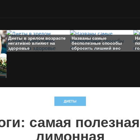
Диеты в зрелом возрасте
Названы самые
Н
негативно влияют на
бесполезные способы
п
здоровье
сбросить лишний вес
г
ДИЕТЫ
ги: самая полезная
лимонная