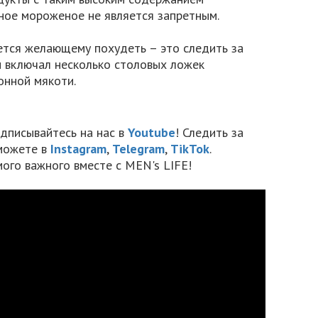
ное мороженое не является запретным.
уется желающему похудеть – это следить за
н включал несколько столовых ложек
онной мякоти.
дписывайтесь на нас в
Youtube
! Следить за
можете в
Instagram
,
Telegram
,
TikTok
.
мого важного вместе с MEN's LIFE!