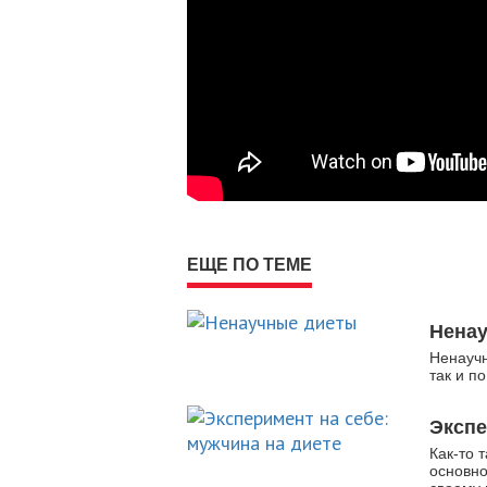
ЕЩЕ ПО ТЕМЕ
Нена
Ненаучн
так и п
Экспе
Как-то 
основно