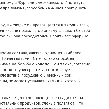
ванному в Журнале американского Института
цедре лимона, способен на 4 часа приглушить
у, в желудке он превращается в тягучий гель,
чника, не позволяя организму слишком быстро
журе лимона сосредоточены почти все эфирные
воему составу, являясь одним из наиболее
 Причем витамин C не только способен
изма на борьбу с холодом, он также, согласно
зонского университета, способствует
следствие, похудению. Лимонный сок
мым, помогает усваивать кальций, который
означает, что человек должен садиться на
остальных продуктов. Ученые полагают, что
дукты с таким высоким содержанием