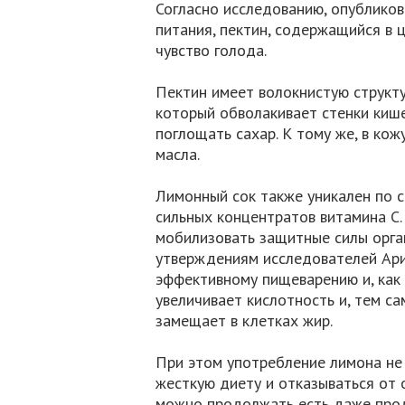
Согласно исследованию, опублико
питания, пектин, содержащийся в 
чувство голода.
Пектин имеет волокнистую структур
который обволакивает стенки кише
поглощать сахар. К тому же, в ко
масла.
Лимонный сок также уникален по с
сильных концентратов витамина C.
мобилизовать защитные силы орган
утверждениям исследователей Ари
эффективному пищеварению и, как 
увеличивает кислотность и, тем са
замещает в клетках жир.
При этом употребление лимона не 
жесткую диету и отказываться от 
можно продолжать есть даже про