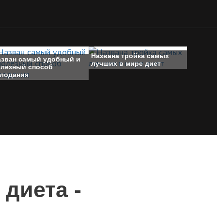
Названа тройка самых
азван самый удобный и
лучших в мире диет
олезный способ
олодания
 диета -