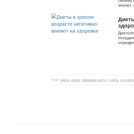
своему
значит,
Диеты
здор
Диетоло
похуден
опреде
Теги:
лимон
,
диета
,
лимонная диета
,
худеть
,
похудет
Семь вредных привыче