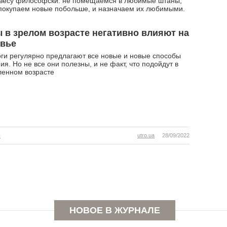
 весу философски: не помещаемся в любимые штаны,
 покупаем новые побольше, и назначаем их любимыми.
 в зрелом возрасте негативно влияют на
овье
ги регулярно предлагают все новые и новые способы
ия. Но не все они полезны, и не факт, что подойдут в
ленном возрасте
ь
utro.ua
28/09/2022
к,
НОВОЕ В ЖУРНАЛЕ