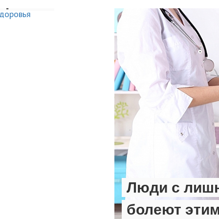
оровья
Люди с лиш
не
в
Какая доза 
ышает
болеют эти
Назван прод