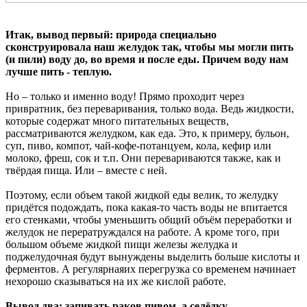
Итак, вывод первый: природа специально
сконструировала наш желудок так, чтобы мы могли пить
(и пили) воду до, во время и после еды. Причем воду нам
лучше пить - теплую.
Но – только и именно воду! Прямо проходит через
привратник, без переваривания, только вода. Ведь жидкости,
которые содержат много питательных веществ,
рассматриваются желудком, как еда. Это, к примеру, бульон,
суп, пиво, компот, чай-кофе-потанцуем, кола, кефир или
молоко, фреш, сок и т.п. Они перевариваются также, как и
твёрдая пища. Или – вместе с ней.
Поэтому, если объем такой жидкой еды велик, то желудку
придётся подождать, пока какая-то часть воды не впитается
его стенками, чтобы уменьшить общий объём переработки и
желудок не перератруждался на работе. А кроме того, при
большом объеме жидкой пищи железы желудка и
поджелудочная будут вынуждены выделить больше кислоты и
ферментов. А регулярнаяих перегрузка со временем начинает
нехорошо сказываться на их же кислой работе.
Вывод два: запивать раков пивом, а селёдку –