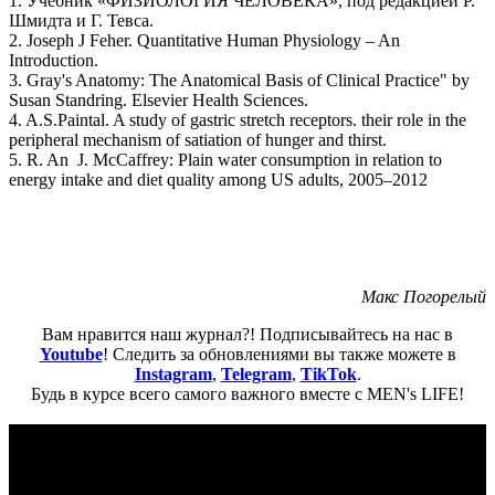
1. Учебник «ФИЗИОЛОГИЯ ЧЕЛОВЕКА», под редакцией Р.
Шмидта и Г. Тевса.
2. Joseph J Feher. Quantitative Human Physiology – An
Introduction.
3. Gray's Anatomy: The Anatomical Basis of Clinical Practice" by
Susan Standring. Elsevier Health Sciences.
4. A.S.Paintal. A study of gastric stretch receptors. their role in the
peripheral mechanism of satiation of hunger and thirst.
5. R. An J. ‎McCaffrey: Plain water consumption in relation to
energy intake and diet quality among US adults, 2005–2012
Макс Погорелый
Вам нравится наш журнал?! Подписывайтесь на нас в
Youtube
! Следить за обновлениями вы также можете в
Instagram
,
Telegram
,
TikTok
.
Будь в курсе всего самого важного вместе с MEN's LIFE!