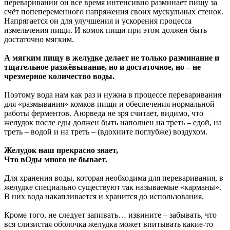
переваривании он все время интенсивно разминает пищу за
счёт попепеременного напряжения своих мускульных стенок.
Напрягается он для улучшения и ускорения процесса
измельчения пищи. И комок пищи при этом должен быть
достаточно мягким.
А мягким пищу в желудке делает не только разминание и
тщательное разжёвывание, но и достаточное, но – не
чрезмерное количество воды.
Поэтому вода нам как раз и нужна в процессе переваривания
для «размывания» комков пищи и обеспечения нормальной
работы ферментов. Аюрведа не зря считает, видимо, что
желудок после еды должен быть наполнен на треть – едой, на
треть – водой и на треть – (вдохните поглубже) воздухом.
Желудок наш прекрасно знает,
Что вОды много не бывает.
Для хранения воды, которая необходима для переваривания, в
желудке специально существуют так называемые «карманы».
В них вода накапливается и хранится до использования.
Кроме того, не следует запивать… извините – забывать, что
вся слизистая оболочка желудка может впитывать какие-то