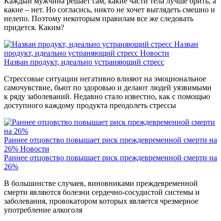
Каждый мужчина решает сам, какие части тела лучше брить, а
какие – нет. Но согласись, никто не хочет выглядеть смешно и
нелепо. Поэтому некоторым правилам все же следовать
придется. Каким?
Назван
продукт, идеально устраняющий стресс
Новости
Назван продукт, идеально устраняющий стресс
Стрессовые ситуации негативно влияют на эмоциональное
самочувствие, бьют по здоровью и делают людей уязвимыми
к ряду заболеваний. Недавно стало известно, как с помощью
доступного каждому продукта преодолеть стрессы
Раннее отцовство повышает риск преждевременной смерти на
26%
Новости
Раннее отцовство повышает риск преждевременной смерти на
26%
В большинстве случаев, виновниками преждевременной
смерти являются болезни сердечно-сосудистой системы и
заболевания, провокатором которых является чрезмерное
употребление алкоголя