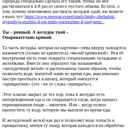
Природа специально сделала его таким, чтобы он мог
растягиваться в 4-8 раз от своего пустого объема. Кстати, о
том, почему невозможно растянуть желудок едой, вы можете
узнать тут:
https://www.moveat.expert/stati/chtoby-zheludok-
styanulsya-nuzhno-li-est-malo-vozmozhno-li-rastyanut...
Ты – ровный. А желудок твой –
Очаровательно кривой.
Та часть желудка, которая на картинке слева вверху находится,
называется (только не кривитесь) «малой кривизной». Вся её
внутренняя часть тоже покрыта специальными складками и
желобками. Вместе они образуют так называемый
«желудочный жёлоб» и расположены таким образом, чтобы
позволить воде, выпитой нами во время еды, максимально
быстро протекать к клапану, который именуется
«привратник» (это - не от слова «приврать»).
Этот клапан закрыт до тех пор, пока в желудке есть
непереваренная еда и он открывается тогда, когда процесс
переваривания пищи – закончен. Или – когда нужно
пропустить ту воду, которую мы выпили во время еды.
И желудочный желоб как раз и позволяет воде попасть к
привратнику, минуя ту пищу, которая находится на обработке