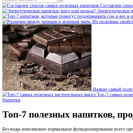
Составлен спис
Энергетические н
Назван самый поле
Топ-7 самых пол
Напитки
Топ-7 полезных напитков, пр
Без воды невозможно нормальное функционирование всего орга