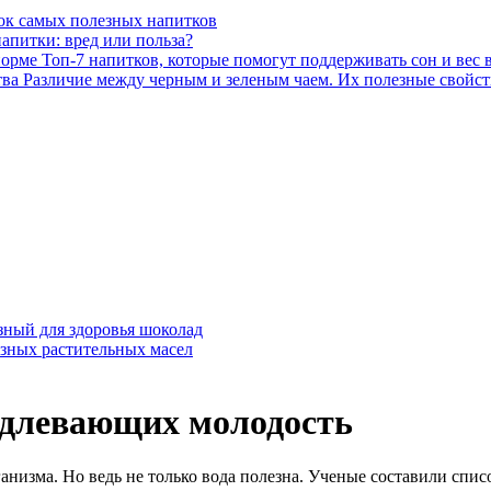
ок самых полезных напитков
апитки: вред или польза?
Топ-7 напитков, которые помогут поддерживать сон и вес 
Различие между черным и зеленым чаем. Их полезные свойст
зный для здоровья шоколад
езных растительных масел
одлевающих молодость
низма. Но ведь не только вода полезна. Ученые составили спи