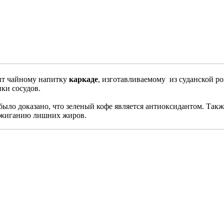
ит чайному напитку
каркаде
, изготавливаемому из суданской ро
нки сосудов.
было доказано, что зеленый кофе является антиоксидантом. Та
 сжиганию лишних жиров.