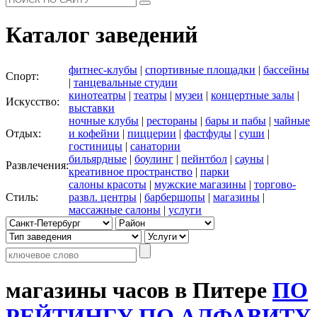
Каталог заведений
фитнес-клубы
|
спортивные площадки
|
бассейны
Спорт:
|
танцевальные студии
кинотеатры
|
театры
|
музеи
|
концертные залы
|
Искусство:
выставки
ночные клубы
|
рестораны
|
бары и пабы
|
чайные
Отдых:
и кофейни
|
пиццерии
|
фастфуды
|
суши
|
гостиницы
|
санатории
бильярдные
|
боулинг
|
пейнтбол
|
сауны
|
Развлечения:
креативное пространство
|
парки
салоны красоты
|
мужские магазины
|
торгово-
Стиль:
развл. центры
|
барбершопы
|
магазины
|
массажные салоны
|
услуги
магазины часов в Питере
ПО
РЕЙТИНГУ
ПО АЛФАВИТУ