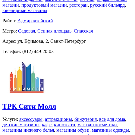
магазин
,
продуктовый магазин
,
ресторан
,
русский бильярд
,
ювелирные магазины
Район:
Адмиралтейский
Метро:
Садовая
,
Сенная площадь
,
Спасская
Адрес: ул. Ефимова, 2, Санкт-Петербург
Телефон: (812) 449-20-03
ТРК Сити Молл
Услуги:
аксессуары
,
аттракционы
,
бижутерия
,
все для дома
,
детские магазины
,
кафе
,
кинотеатр
,
магазин косметики
,
магазины нижнего белья
,
магазины обуви
,
магазины одежды
,