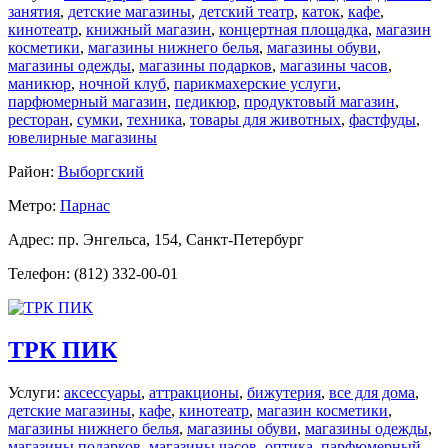
занятия
,
детские магазины
,
детский театр
,
каток
,
кафе
,
кинотеатр
,
книжный магазин
,
концертная площадка
,
магазин
косметики
,
магазины нижнего белья
,
магазины обуви
,
магазины одежды
,
магазины подарков
,
магазины часов
,
маникюр
,
ночной клуб
,
парикмахерские услуги
,
парфюмерный магазин
,
педикюр
,
продуктовый магазин
,
ресторан
,
сумки
,
техника
,
товары для животных
,
фастфуды
,
ювелирные магазины
Район:
Выборгский
Метро:
Парнас
Адрес: пр. Энгельса, 154, Санкт-Петербург
Телефон: (812) 332-00-01
ТРК ПИК
Услуги:
аксессуары
,
аттракционы
,
бижутерия
,
все для дома
,
детские магазины
,
кафе
,
кинотеатр
,
магазин косметики
,
магазины нижнего белья
,
магазины обуви
,
магазины одежды
,
магазины подарков
,
магазины часов
,
оптика
,
парфюмерный