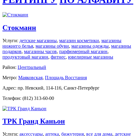
Стокманн
Услуги:
детские магазины
,
магазин косметики
,
магазины
нижнего белья
,
магазины обуви
,
магазины одежды
,
магазины
подарков
,
магазины часов
,
парфюмерный магазин
,
продуктовый магазин
,
фитнес
,
ювелирные магазины
Район:
Центральный
Метро:
Маяковская
,
Площадь Восстания
Адрес: пр. Невский, 114-116, Санкт-Петербург
Телефон: (812) 313-60-00
ТРК Гранд Каньон
Услуги:
аксессуары
,
аптека
,
бижутерия
,
все для дома
,
детские