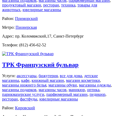
магазины подарков
,
магазины часов
,
парфюмерный магазин
,
продуктовый магазин
,
ресторан
,
техника
,
товары для
животных
,
ювелирные магазины
Район:
Приморский
Метро:
Пионерская
Адрес: пр. Коломяжский,17, Санкт-Петербург
Телефон: (812) 456-62-52
ТРК Французский бульвар
Услуги:
аксессуары
,
бижутерия
,
все для дома
,
детские
магазины
,
кафе
,
книжный магазин
,
магазин косметики
,
магазины нижнего белья
,
магазины обуви
,
магазины одежды
,
магазины подарков
,
магазины часов
,
маникюр
,
оптика
,
парикмахерские услуги
,
парфюмерный магазин
,
педикюр
,
ресторан
,
фастфуды
,
ювелирные магазины
Район:
Кировский