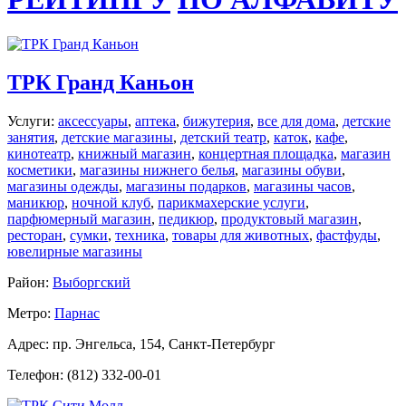
ТРК Гранд Каньон
Услуги:
аксессуары
,
аптека
,
бижутерия
,
все для дома
,
детские
занятия
,
детские магазины
,
детский театр
,
каток
,
кафе
,
кинотеатр
,
книжный магазин
,
концертная площадка
,
магазин
косметики
,
магазины нижнего белья
,
магазины обуви
,
магазины одежды
,
магазины подарков
,
магазины часов
,
маникюр
,
ночной клуб
,
парикмахерские услуги
,
парфюмерный магазин
,
педикюр
,
продуктовый магазин
,
ресторан
,
сумки
,
техника
,
товары для животных
,
фастфуды
,
ювелирные магазины
Район:
Выборгский
Метро:
Парнас
Адрес: пр. Энгельса, 154, Санкт-Петербург
Телефон: (812) 332-00-01