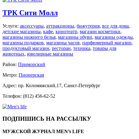
ТРК Сити Молл
Услуги:
аксессуары
,
аттракционы
,
бижутерия
,
все для дома
,
детские магазины
,
кафе
,
кинотеатр
,
магазин косметики
,
магазины нижнего белья
,
магазины обуви
,
магазины одежды
,
магазины подарков
,
магазины часов
,
парфюмерный магазин
,
продуктовый магазин
,
ресторан
,
техника
,
товары для
животных
,
ювелирные магазины
Район:
Приморский
Метро:
Пионерская
Адрес: пр. Коломяжский,17, Санкт-Петербург
Телефон: (812) 456-62-52
ПОДПИШИСЬ НА РАССЫЛКУ
МУЖСКОЙ ЖУРНАЛ MEN’s LIFE