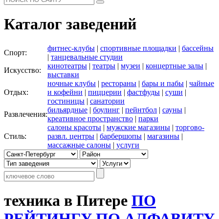
Каталог заведений
фитнес-клубы
|
спортивные площадки
|
бассейны
Спорт:
|
танцевальные студии
кинотеатры
|
театры
|
музеи
|
концертные залы
|
Искусство:
выставки
ночные клубы
|
рестораны
|
бары и пабы
|
чайные
Отдых:
и кофейни
|
пиццерии
|
фастфуды
|
суши
|
гостиницы
|
санатории
бильярдные
|
боулинг
|
пейнтбол
|
сауны
|
Развлечения:
креативное пространство
|
парки
салоны красоты
|
мужские магазины
|
торгово-
Стиль:
развл. центры
|
барбершопы
|
магазины
|
массажные салоны
|
услуги
техника в Питере
ПО
РЕЙТИНГУ
ПО АЛФАВИТУ