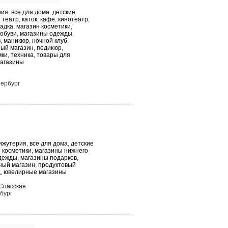
рия
,
все для дома
,
детские
 театр
,
каток
,
кафе
,
кинотеатр
,
адка
,
магазин косметики
,
 обуви
,
магазины одежды
,
в
,
маникюр
,
ночной клуб
,
ый магазин
,
педикюр
,
мки
,
техника
,
товары для
агазины
тербург
ижутерия
,
все для дома
,
детские
 косметики
,
магазины нижнего
дежды
,
магазины подарков
,
ый магазин
,
продуктовый
д
,
ювелирные магазины
Спасская
бург