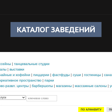
КАТАЛОГ ЗАВЕДЕНИЙ
ссейны
|
танцевальные студии
залы
|
выставки
чайные и кофейни
|
пиццерии
|
фастфуды
|
суши
|
гостиницы
|
сана
креативное пространство
|
парки
ово-развл. центры
|
барбершопы
|
магазины
|
массажные салоны
|
у
ПО АЛФАВИТУ
П