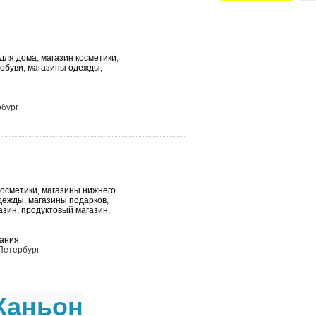
 для дома
,
магазин косметики
,
 обуви
,
магазины одежды
,
рбург
косметики
,
магазины нижнего
дежды
,
магазины подарков
,
азин
,
продуктовый магазин
,
ания
-Петербург
Каньон