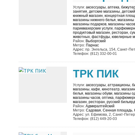
Услуги:
аксессуары
,
аптека
,
бижуте
занятия
,
детские магазины
,
детский
книжный магазин
,
концертная площ
магазины нижнего белья
,
магазины
магазины подарков
,
магазины часо
парикмахерские услуги
,
парфюмерн
продуктовый магазин
,
ресторан
,
су
животных
,
фастфуды
,
ювелирные м
Район:
Выборгский
Метро:
Парнас
Адрес: пр. Энгельса, 154, Санкт-Пе
Телефон: (812) 332-00-01
ТРК ПИК
Услуги:
аксессуары
,
аттракционы
,
б
магазины
,
кафе
,
кинотеатр
,
магазин
белья
,
магазины обуви
,
магазины о
магазины часов
,
оптика
,
парфюмерн
магазин
,
ресторан
,
русский бильяр
Район:
Адмиралтейский
Метро:
Садовая
,
Сенная площадь
,
Адрес: ул. Ефимова, 2, Санкт-Петер
Телефон: (812) 449-20-03