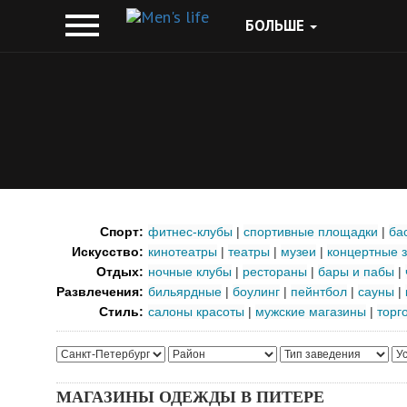
БОЛЬШЕ
Спорт:
фитнес-клубы
|
спортивные площадки
|
ба
Искусство:
кинотеатры
|
театры
|
музеи
|
концертные 
Отдых:
ночные клубы
|
рестораны
|
бары и пабы
|
Развлечения:
бильярдные
|
боулинг
|
пейнтбол
|
сауны
|
Стиль:
салоны красоты
|
мужские магазины
|
торг
МАГАЗИНЫ ОДЕЖДЫ В ПИТЕРЕ