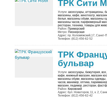
ТРК Сити 
Услуги:
аксессуары
,
аттракционы
,
б
магазины
,
кафе
,
кинотеатр
,
магазин
белья
,
магазины обуви
,
магазины о
магазины часов
,
парфюмерный маг
ресторан
,
техника
,
товары для жив
Район:
Приморский
Метро:
Пионерская
Адрес: пр. Коломяжский,17, Санкт-
Телефон: (812) 456-62-52
ТРК Франц
бульвар
Услуги:
аксессуары
,
бижутерия
,
все
кафе
,
книжный магазин
,
магазин ко
магазины обуви
,
магазины одежды
,
часов
,
маникюр
,
оптика
,
парикмахер
магазин
,
педикюр
,
ресторан
,
фастф
Район:
Кировский
Адрес: бул. Новаторов, 11, к. 2, Са
Телефон: (812) 456-62-42