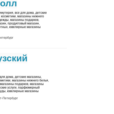
Молл
ижутерия
,
все для дома
,
детские
 косметики
,
магазины нижнего
дежды
,
магазины подарков
,
азин
,
продуктовый магазин
,
отных
,
ювелирные магазины
Петербург
узский
 для дома
,
детские магазины
,
сметики
,
магазины нижнего белья
,
магазины подарков
,
магазины
ские услуги
,
парфюмерный
уды
,
ювелирные магазины
нкт-Петербург