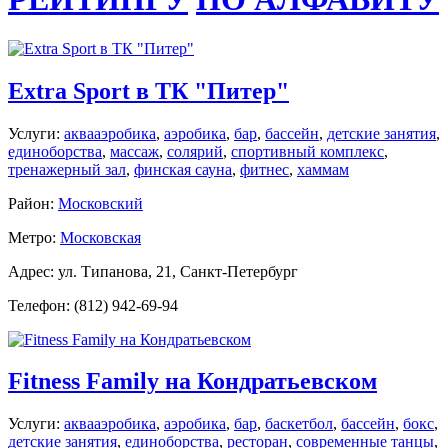
Extra Sport в ТК "Питер"
Услуги:
аквааэробика
,
аэробика
,
бар
,
бассейн
,
детские занятия
,
единоборства
,
массаж
,
солярий
,
спортивный комплекс
,
тренажерный зал
,
финская сауна
,
фитнес
,
хаммам
Район:
Московский
Метро:
Московская
Адрес: ул. Типанова, 21, Санкт-Петербург
Телефон: (812) 942-69-94
Fitness Family на Кондратьевском
Услуги:
аквааэробика
,
аэробика
,
бар
,
баскетбол
,
бассейн
,
бокс
,
детские занятия
,
единоборства
,
ресторан
,
современные танцы
,