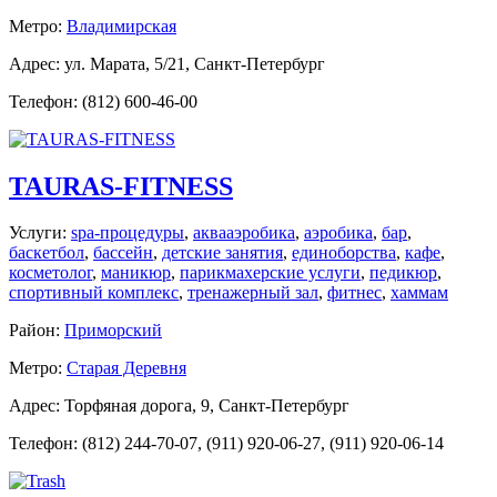
Метро:
Владимирская
Адрес: ул. Марата, 5/21, Санкт-Петербург
Телефон: (812) 600-46-00
TAURAS-FITNESS
Услуги:
spa-процедуры
,
аквааэробика
,
аэробика
,
бар
,
баскетбол
,
бассейн
,
детские занятия
,
единоборства
,
кафе
,
косметолог
,
маникюр
,
парикмахерские услуги
,
педикюр
,
спортивный комплекс
,
тренажерный зал
,
фитнес
,
хаммам
Район:
Приморский
Метро:
Старая Деревня
Адрес: Торфяная дорога, 9, Санкт-Петербург
Телефон: (812) 244-70-07, (911) 920-06-27, (911) 920-06-14