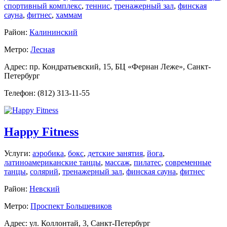
спортивный комплекс
,
теннис
,
тренажерный зал
,
финская
сауна
,
фитнес
,
хаммам
Район:
Калининский
Метро:
Лесная
Адрес: пр. Кондратьевский, 15, БЦ «Фернан Леже», Санкт-
Петербург
Телефон: (812) 313-11-55
Happy Fitness
Услуги:
аэробика
,
бокс
,
детские занятия
,
йога
,
латиноамериканские танцы
,
массаж
,
пилатес
,
современные
танцы
,
солярий
,
тренажерный зал
,
финская сауна
,
фитнес
Район:
Невский
Метро:
Проспект Большевиков
Адрес: ул. Коллонтай, 3, Санкт-Петербург