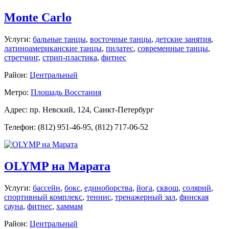
Monte Carlo
Услуги:
бальные танцы
,
восточные танцы
,
детские занятия
,
латиноамериканские танцы
,
пилатес
,
современные танцы
,
стретчинг
,
стрип-пластика
,
фитнес
Район:
Центральный
Метро:
Площадь Восстания
Адрес: пр. Невский, 124, Санкт-Петербург
Телефон: (812) 951-46-95, (812) 717-06-52
OLYMP на Марата
Услуги:
бассейн
,
бокс
,
единоборства
,
йога
,
сквош
,
солярий
,
спортивный комплекс
,
теннис
,
тренажерный зал
,
финская
сауна
,
фитнес
,
хаммам
Район:
Центральный