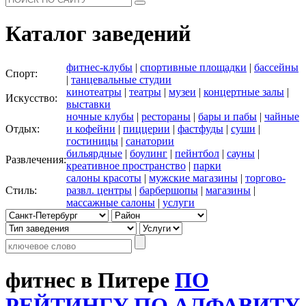
Каталог заведений
фитнес-клубы
|
спортивные площадки
|
бассейны
Спорт:
|
танцевальные студии
кинотеатры
|
театры
|
музеи
|
концертные залы
|
Искусство:
выставки
ночные клубы
|
рестораны
|
бары и пабы
|
чайные
Отдых:
и кофейни
|
пиццерии
|
фастфуды
|
суши
|
гостиницы
|
санатории
бильярдные
|
боулинг
|
пейнтбол
|
сауны
|
Развлечения:
креативное пространство
|
парки
салоны красоты
|
мужские магазины
|
торгово-
Стиль:
развл. центры
|
барбершопы
|
магазины
|
массажные салоны
|
услуги
фитнес в Питере
ПО
РЕЙТИНГУ
ПО АЛФАВИТУ