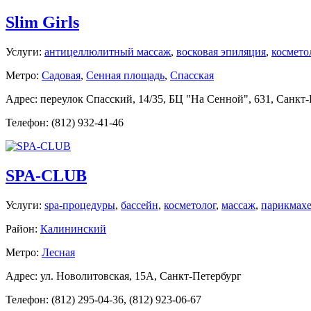
Slim Girls
Услуги:
антицеллюлитный массаж
,
восковая эпиляция
,
космето
Метро:
Садовая
,
Сенная площадь
,
Спасская
Адрес: переулок Спасский, 14/35, БЦ "На Сенной", 631, Санкт
Телефон: (812) 932-41-46
SPA-CLUB
Услуги:
spa-процедуры
,
бассейн
,
косметолог
,
массаж
,
парикмахе
Район:
Калининский
Метро:
Лесная
Адрес: ул. Новолитовская, 15А, Санкт-Петербург
Телефон: (812) 295-04-36, (812) 923-06-67