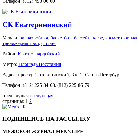
Телефон: (812) 458-00-00
СК Екатерининский
Услуги:
аквааэробика
,
баскетбол
,
бассейн
,
кафе
,
косметолог
,
ма
тренажерный зал
,
фитнес
Район:
Красногвардейский
Метро:
Площадь Восстания
Адрес: проезд Екатерининский, 3 к. 2, Санкт-Петербург
Телефон: (812) 225-84-68, (812) 225-86-79
предыдущая
следующая
страницы:
1
2
ПОДПИШИСЬ НА РАССЫЛКУ
МУЖСКОЙ ЖУРНАЛ MEN’s LIFE