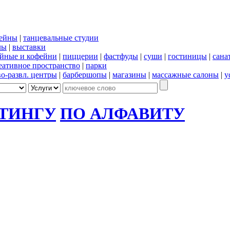
сейны
|
танцевальные студии
лы
|
выставки
йные и кофейни
|
пиццерии
|
фастфуды
|
суши
|
гостиницы
|
сана
еативное пространство
|
парки
во-развл. центры
|
барбершопы
|
магазины
|
массажные салоны
|
у
ЙТИНГУ
ПО АЛФАВИТУ