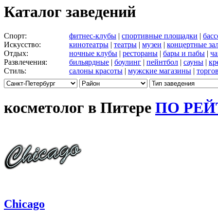
Каталог заведений
Спорт:
фитнес-клубы
|
спортивные площадки
|
бас
Искусство:
кинотеатры
|
театры
|
музеи
|
концертные за
Отдых:
ночные клубы
|
рестораны
|
бары и пабы
|
ча
Развлечения:
бильярдные
|
боулинг
|
пейнтбол
|
сауны
|
кр
Стиль:
салоны красоты
|
мужские магазины
|
торго
косметолог в Питере
ПО РЕ
Chicago