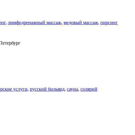
лог
,
лимфодренажный массаж
,
медовый массаж
,
пирсинг
-Петербург
рские услуги
,
русский бильярд
,
сауна
,
солярий