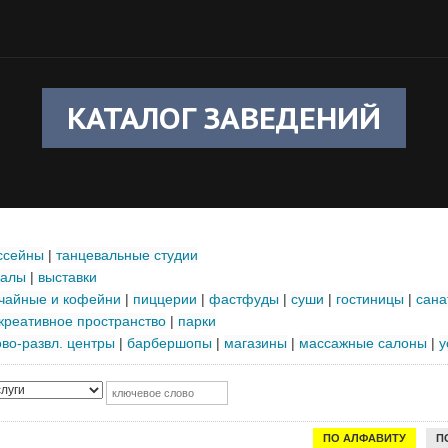
КАТАЛОГ ЗАВЕДЕНИЙ
ссейны
|
танцевальные студии
залы
|
выставки
чайные и кофейни
|
пиццерии
|
фастфуды
|
суши
|
гостиницы
|
сана
креативное пространство
|
парки
ово-развл. центры
|
барбершопы
|
магазины
|
массажные салоны
|
у
ПО АЛФАВИТУ
П