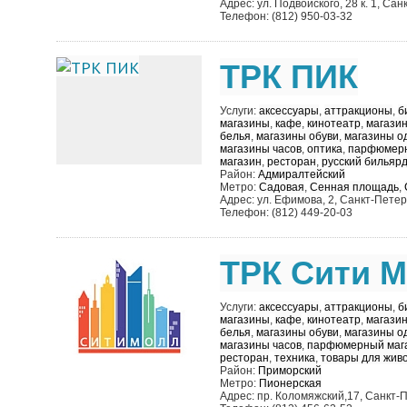
Адрес: ул. Подвойского, 28 к. 1, Са
Телефон: (812) 950-03-32
ТРК ПИК
Услуги:
аксессуары
,
аттракционы
,
б
магазины
,
кафе
,
кинотеатр
,
магазин
белья
,
магазины обуви
,
магазины о
магазины часов
,
оптика
,
парфюмерн
магазин
,
ресторан
,
русский бильяр
Район:
Адмиралтейский
Метро:
Садовая
,
Сенная площадь
,
Адрес: ул. Ефимова, 2, Санкт-Петер
Телефон: (812) 449-20-03
ТРК Сити 
Услуги:
аксессуары
,
аттракционы
,
б
магазины
,
кафе
,
кинотеатр
,
магазин
белья
,
магазины обуви
,
магазины о
магазины часов
,
парфюмерный маг
ресторан
,
техника
,
товары для жив
Район:
Приморский
Метро:
Пионерская
Адрес: пр. Коломяжский,17, Санкт-