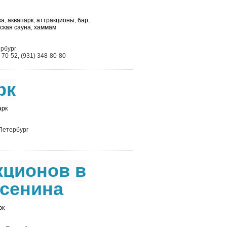
ка
,
аквапарк
,
аттракционы
,
бар
,
ская сауна
,
хаммам
ербург
-70-52, (931) 348-80-80
рк
арк
-Петербург
кционов в
Есенина
рк