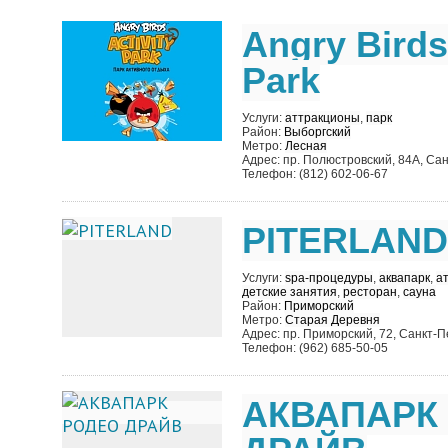
Angry Birds
Park
Услуги:
аттракционы
,
парк
Район:
Выборгский
Метро:
Лесная
Адрес: пр. Полюстровский, 84А, Са
Телефон: (812) 602-06-67
PITERLAND
Услуги:
spa-процедуры
,
аквапарк
,
а
детские занятия
,
ресторан
,
сауна
Район:
Приморский
Метро:
Старая Деревня
Адрес: пр. Приморский, 72, Санкт-
Телефон: (962) 685-50-05
АКВАПАРК