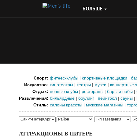
БОЛЬШЕ
Спорт:
фитнес-клубы
|
спортивные площадки
|
ба
Искусство:
кинотеатры
|
театры
|
музеи
|
концертные 
Отдых:
ночные клубы
|
рестораны
|
бары и пабы
|
Развлечения:
бильярдные
|
боулинг
|
пейнтбол
|
сауны
|
Стиль:
салоны красоты
|
мужские магазины
|
торг
АТТРАКЦИОНЫ В ПИТЕРЕ