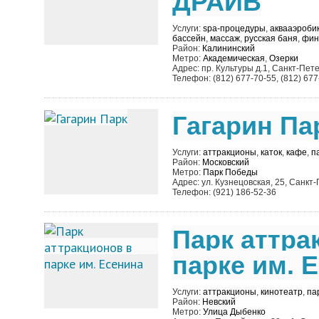
ДРАЙВ
Услуги:
spa-процедуры
,
аквааэроби
бассейн
,
массаж
,
русская баня
,
фин
Район:
Калининский
Метро:
Академическая
,
Озерки
Адрес: пр. Культуры д.1, Санкт-Пет
Телефон: (812) 677-70-55, (812) 677
Гагарин Па
Услуги:
аттракционы
,
каток
,
кафе
,
п
Район:
Московский
Метро:
Парк Победы
Адрес: ул. Кузнецовская, 25, Санкт
Телефон: (921) 186-52-36
Парк аттра
парке им. 
Услуги:
аттракционы
,
кинотеатр
,
па
Район:
Невский
Метро:
Улица Дыбенко