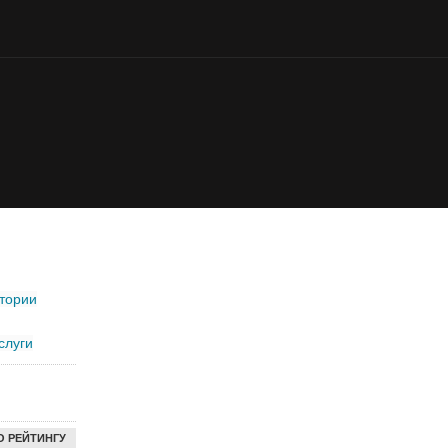
тории
слуги
О РЕЙТИНГУ