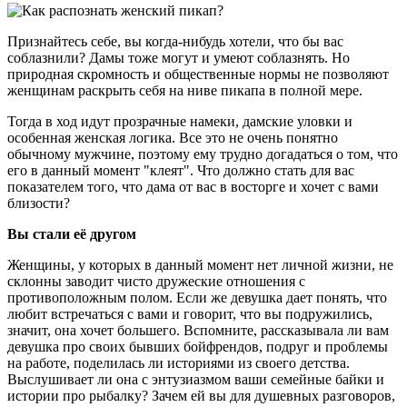
Признайтесь себе, вы когда-нибудь хотели, что бы вас
соблазнили? Дамы тоже могут и умеют соблазнять. Но
природная скромность и общественные нормы не позволяют
женщинам раскрыть себя на ниве пикапа в полной мере.
Тогда в ход идут прозрачные намеки, дамские уловки и
особенная женская логика. Все это не очень понятно
обычному мужчине, поэтому ему трудно догадаться о том, что
его в данный момент "клеят". Что должно стать для вас
показателем того, что дама от вас в восторге и хочет с вами
близости?
Вы стали её другом
Женщины, у которых в данный момент нет личной жизни, не
склонны заводит чисто дружеские отношения с
противоположным полом. Если же девушка дает понять, что
любит встречаться с вами и говорит, что вы подружились,
значит, она хочет большего. Вспомните, рассказывала ли вам
девушка про своих бывших бойфрендов, подруг и проблемы
на работе, поделилась ли историями из своего детства.
Выслушивает ли она с энтузиазмом ваши семейные байки и
истории про рыбалку? Зачем ей вы для душевных разговоров,