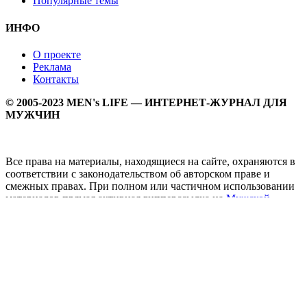
Популярные темы
ИНФО
О проекте
Реклама
Контакты
© 2005-2023 MEN's LIFE — ИНТЕРНЕТ-ЖУРНАЛ ДЛЯ
МУЖЧИН
Все права на материалы, находящиеся на сайте, охраняются в
соответствии с законодательством об авторском праве и
смежных правах. При полном или частичном использовании
материалов прямая активная гипперссылка на
Мужской
журнал MEN's LIFE
обязательна.
MEN's LIFE - интернет-журнал для мужчин, который
заслуженно входит в ТОП лучших мужских журналов и
порталов. Ежедневно самое важное на самые волнующие
мужскую аудиторию темы - здоровый образ жизни, секс и
отношения, правила питания и диеты, фитнес и тренировки,
мужская мода и мужской стиль, карьера и деньги, мужской