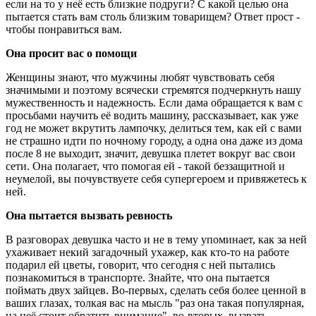
если на то у неё есть близкие подруги? С какой целью она
пытается стать вам столь близким товарищем? Ответ прост -
чтобы понравиться вам.
Она просит вас о помощи
Женщины знают, что мужчины любят чувствовать себя
значимыми и поэтому всячески стремятся подчеркнуть нашу
мужественность и надежность. Если дама обращается к вам с
просьбами научить её водить машину, рассказывает, как уже
год не может вкрутить лампочку, делиться тем, как ей с вами
не страшно идти по ночному городу, а одна она даже из дома
после 8 не выходит, значит, девушка плетет вокруг вас свои
сети. Она полагает, что помогая ей - такой беззащитной и
неумелой, вы почувствуете себя супергероем и привяжетесь к
ней.
Она пытается вызвать ревность
В разговорах девушка часто и не в тему упоминает, как за ней
ухаживает некий загадочный ухажер, как кто-то на работе
подарил ей цветы, говорит, что сегодня с ней пытались
познакомиться в транспорте. Знайте, что она пытается
поймать двух зайцев. Во-первых, сделать себя более ценной в
ваших глазах, толкая вас на мысль "раз она такая популярная,
на неё стоит обратить внимание", во-вторых, вызвать