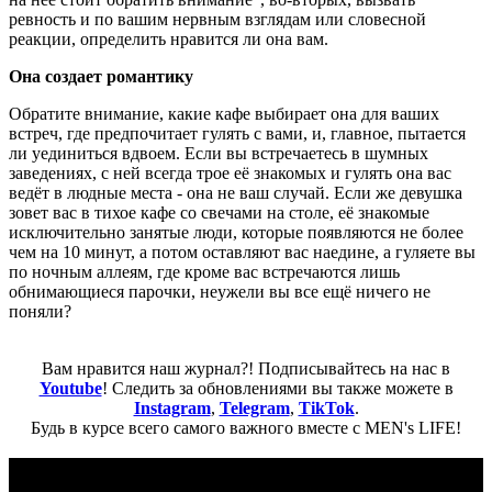
ревность и по вашим нервным взглядам или словесной
реакции, определить нравится ли она вам.
Она создает романтику
Обратите внимание, какие кафе выбирает она для ваших
встреч, где предпочитает гулять с вами, и, главное, пытается
ли уединиться вдвоем. Если вы встречаетесь в шумных
заведениях, с ней всегда трое её знакомых и гулять она вас
ведёт в людные места - она не ваш случай. Если же девушка
зовет вас в тихое кафе со свечами на столе, её знакомые
исключительно занятые люди, которые появляются не более
чем на 10 минут, а потом оставляют вас наедине, а гуляете вы
по ночным аллеям, где кроме вас встречаются лишь
обнимающиеся парочки, неужели вы все ещё ничего не
поняли?
Вам нравится наш журнал?! Подписывайтесь на нас в
Youtube
! Следить за обновлениями вы также можете в
Instagram
,
Telegram
,
TikTok
.
Будь в курсе всего самого важного вместе с MEN's LIFE!