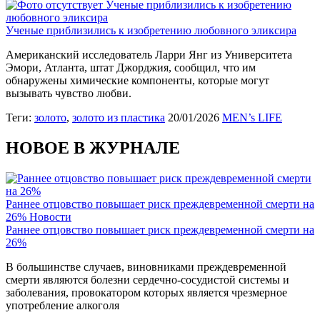
Ученые приблизились к изобретению
любовного эликсира
Ученые приблизились к изобретению любовного эликсира
Американский исследователь Ларри Янг из Университета
Эмори, Атланта, штат Джорджия, сообщил, что им
обнаружены химические компоненты, которые могут
вызывать чувство любви.
Теги:
золото
,
золото из пластика
20/01/2026
MEN’s LIFE
НОВОЕ В ЖУРНАЛЕ
Раннее отцовство повышает риск преждевременной смерти на
26%
Новости
Раннее отцовство повышает риск преждевременной смерти на
26%
В большинстве случаев, виновниками преждевременной
смерти являются болезни сердечно-сосудистой системы и
заболевания, провокатором которых является чрезмерное
употребление алкоголя