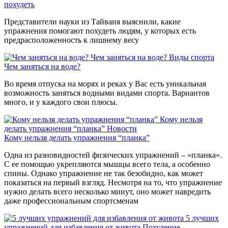
похудеть
Представители науки из Тайваня выяснили, какие
упражнения помогают похудеть людям, у которых есть
предрасположенность к лишнему весу
Чем заняться на воде?
Виды спорта
Чем заняться на воде?
Во время отпуска на морях и реках у Вас есть уникальная
возможность заняться водными видами спорта. Вариантов
много, и у каждого свои плюсы.
Кому нельзя
делать упражнения “планка”
Новости
Кому нельзя делать упражнения “планка”
Одна из разновидностей физических упражнений – «планка».
С ее помощью укрепляются мышцы всего тела, а особенно
спины. Однако упражнение не так безобидно, как может
показаться на первый взгляд. Несмотря на то, что упражнение
нужно делать всего несколько минут, оно может навредить
даже профессиональным спортсменам
5 лучших
упражнений для избавления от живота
Похудение