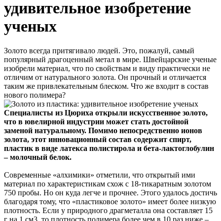
удивительное изобретение
ученых
Золото всегда притягивало людей. Это, пожалуй, самый
популярный драгоценный метал в мире. Швейцарские ученые
изобрели материал, что по свойствам и виду практически не
отличим от натурального золота. Он прочный и отличается
таким же привлекательным блеском. Что же входит в состав
нового полимера?
Специалисты из Цюриха открыли искусственное золото,
что в ювелирной индустрии может стать достойной
заменой натуральному. Помимо непосредственно ионов
золота, этот инновационный состав содержит спирт,
пластик в виде латекса полистирола и бета-лактоглобулин
– молочный белок.
Современные «алхимики» отметили, что открытый ими
материал по характеристикам схож с 18-тикаратным золотом
750 пробы. Но он куда легче и прочнее. Этого удалось достичь
благодаря тому, что «пластиковое золото» имеет более низкую
плотность. Если у природного драгметалла она составляет 15
г на 1 см3, то плотность полимера более чем в 10 раз ниже –